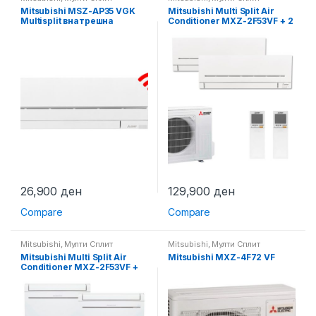
Mitsubishi MSZ-AP35 VGK
Mitsubishi Multi Split Air
Multisplit внатрешна
Conditioner MXZ-2F53VF + 2
Вграден Wi-Fi
x MSZ-AP15VGK
26,900
ден
129,900
ден
Compare
Compare
Mitsubishi
,
Мулти Сплит
Mitsubishi
,
Мулти Сплит
Mitsubishi Multi Split Air
Mitsubishi MXZ-4F72 VF
Conditioner MXZ-2F53VF +
MSZ-KT25 + MSZ-KT25