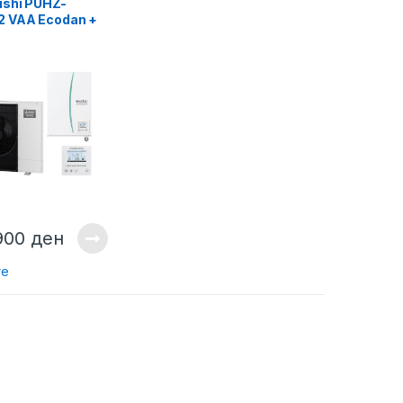
ishi PUHZ-
 VAA Ecodan +
VM2D Hydrobox
900
ден
re