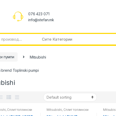
076 423 071
info@stefan.mk
ки пумпи
Mitsubishi
i brend Toplinski pumpi
bishi
ishi
,
Сплит топлински
Mitsubishi
,
Сплит топлински
Mitsubis
,
Топлински пумпи
пумпи
,
Топлински пумпи
пумпи
,
Т