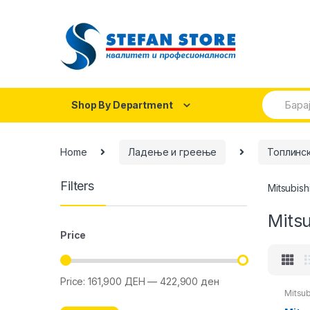
Skip
Skip
to
to
navigation
content
Search
Shop By Department
for:
Home
Ладење и греење
Топлинс
Filters
Mitsubish
Mitsu
Price
Price:
161,900 ДЕН
—
422,900 ден
Min
Max
Mitsub
price
price
пумпи