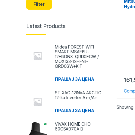
Mits
Filter
Hydr
Latest Products
Midea FOREST WIFI
SMART MSAFBU-
12HRDNX-QRD0FGW /
MOX133-12HFN1-
QRD0GW+KIT
161
ПРАШАЈ ЗА ЦЕНА
Comp
ST XAC-12INVA ARCTIC
12-ka Inverter A++/A+
Showing a
ПРАШАЈ ЗА ЦЕНА
VIVAX HOME CHO
60CSA070A B