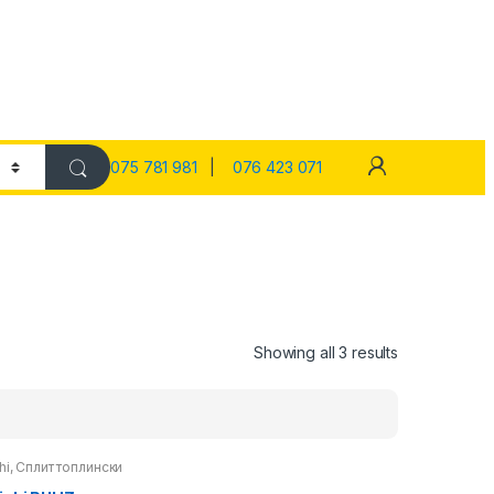
075 781 981
|
076 423 071
Showing all 3 results
hi
,
Сплит топлински
оплински пумпи