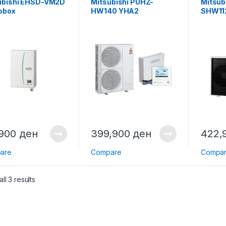
ubishi EHSD-VM2D
Mitsubishi PUHZ-
Mitsub
obox
HW140 YHA2
SHW112
Monoblock + PAC-IF071
ERSC-
контролер
,900
ден
399,900
ден
422,
are
Compare
Compa
ll 3 results