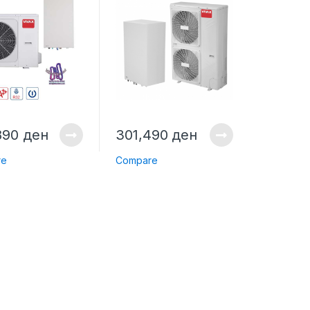
120HM155AERI
890
ден
301,490
ден
re
Compare