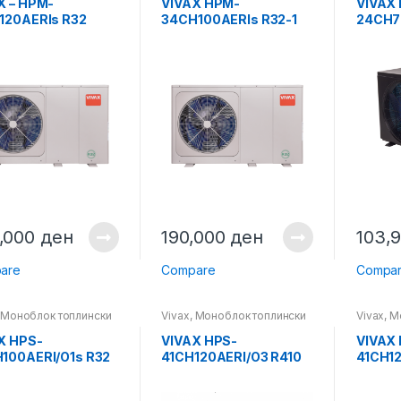
X – HPM-
VIVAX HPM-
VIVAX
120AERIs R32
34CH100AERIs R32-1
24CH7
W МОНОБЛОК
,000
ден
190,000
ден
103,
are
Compare
Compa
,
Моноблок топлински
Vivax
,
Моноблок топлински
Vivax
,
М
,
Топлински пумпи
пумпи
,
Топлински пумпи
пумпи
,
Т
X HPS-
VIVAX HPS-
VIVAX
100AERI/O1s R32
41CH120AERI/O3 R410
41CH1
 + HPS-
12kW,
HPS-12
100AERI/I3H9s
ТРОФАЗНА+HPS-
R32