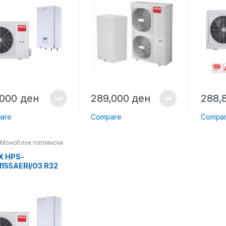
120HM155AERI
,000
ден
289,000
ден
288,
are
Compare
Compa
,
Моноблок топлински
,
Топлински пумпи
X HPS-
155AERI/O3 R32
,
ФАЗНА+HPS-
M155AERI