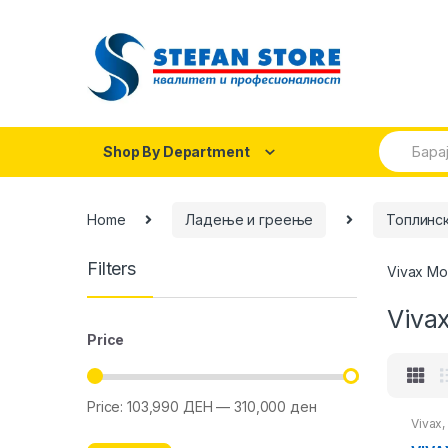
Skip
Skip
to
to
navigation
content
Search
Shop By Department
for:
Home
Ладење и греење
Топлинс
Filters
Vivax Mo
Viva
Price
Price:
103,990 ДЕН
—
310,000 ден
Min
Max
Vivax
price
price
пумпи