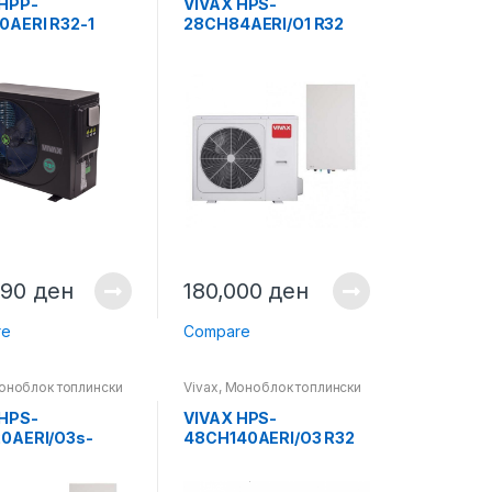
 HPP-
VIVAX HPS-
0AERI R32-1
28CH84AERI/O1 R32
8KW,
МОНОФАЗНА+HPS-
84HM155AERI
990
ден
180,000
ден
re
Compare
оноблок топлински
Vivax
,
Моноблок топлински
оплински пумпи
пумпи
,
Топлински пумпи
 HPS-
VIVAX HPS-
20AERI/O3s-
48CH140AERI/O3 R32
0HM155AERI/I1s
14kW,
ТРОФАЗНА+HPS-