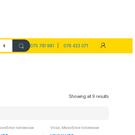
075 781 981
|
076 423 071
Showing all 9 results
оноблок топлински
Vivax
,
Моноблок топлински
оплински пумпи
пумпи
,
Топлински пумпи