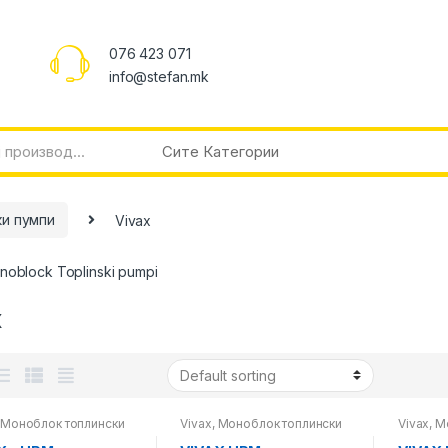
076 423 071
info@stefan.mk
ки пумпи
Vivax
noblock Toplinski pumpi
x
,
Моноблок топлински
Vivax
,
Моноблок топлински
Vivax
,
М
,
Топлински пумпи
пумпи
,
Топлински пумпи
пумпи
,
Т