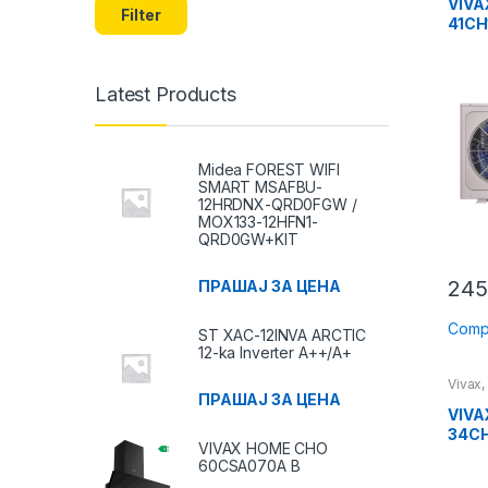
VIVA
Filter
41CH
12k
Latest Products
Midea FOREST WIFI
SMART MSAFBU-
12HRDNX-QRD0FGW /
MOX133-12HFN1-
QRD0GW+KIT
245
ПРАШАЈ ЗА ЦЕНА
Comp
ST XAC-12INVA ARCTIC
12-ka Inverter A++/A+
Vivax
пумпи
ПРАШАЈ ЗА ЦЕНА
VIVA
34CH
VIVAX HOME CHO
10KW
60CSA070A B
84HM