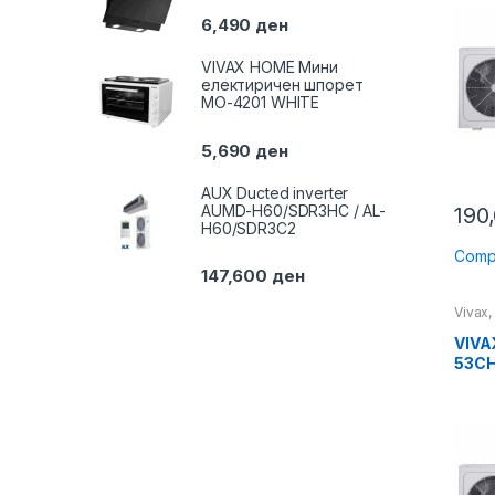
6,490
ден
VIVAX HOME Мини
електиричен шпорет
MO-4201 WHITE
5,690
ден
AUX Ducted inverter
AUMD-H60/SDR3HC / AL-
190
H60/SDR3C2
Comp
147,600
ден
Vivax
пумпи
VIVA
53CH
16kW
ТРО
120H