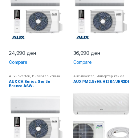
24,990
ден
36,990
ден
Compare
Compare
Aux-inverteri
,
Инвертер клима
Aux-inverteri
,
Инвертер клима
уреди
уреди
,
Клима уреди
AUX CА Series Gentle
AUX PM2.5+HB H12B4/JER3DI
Breeze ASW-
H24G3A4/CAR3DI-B9