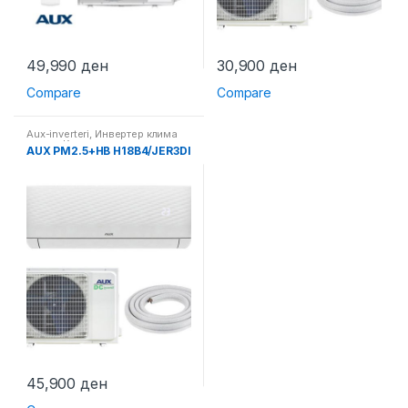
49,990
ден
30,900
ден
Compare
Compare
Aux-inverteri
,
Инвертер клима
уреди
,
Клима уреди
AUX PM2.5+HB H18B4/JER3DI
45,900
ден