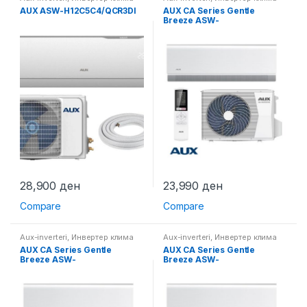
уреди
,
Клима уреди
уреди
AUX ASW-H12C5C4/QCR3DI
AUX CА Series Gentle
Breeze ASW-
H09B5C4/CAR3DI-C3
28,900
ден
23,990
ден
Compare
Compare
Aux-inverteri
,
Инвертер клима
Aux-inverteri
,
Инвертер клима
уреди
уреди
AUX CА Series Gentle
AUX CА Series Gentle
Breeze ASW-
Breeze ASW-
H12C5A4/CAR3DI-B8
H18E3A4/CAR3DI-C0