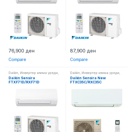
76,900
ден
87,900
ден
Compare
Compare
Daikin
,
Инвертер клима уреди
,
Daikin
,
Инвертер клима уреди
,
Клима уреди
Клима уреди
Daikin Sensira
Daikin Sensira New
FTXF71D/RXF71D
FTXC35C/RXC35C