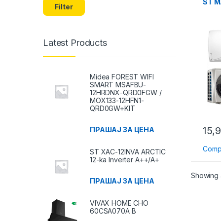
ST M
Filter
Latest Products
Midea FOREST WIFI
SMART MSAFBU-
12HRDNX-QRD0FGW /
MOX133-12HFN1-
QRD0GW+KIT
15,
ПРАШАЈ ЗА ЦЕНА
Comp
ST XAC-12INVA ARCTIC
12-ka Inverter A++/A+
Showing a
ПРАШАЈ ЗА ЦЕНА
VIVAX HOME CHO
60CSA070A B