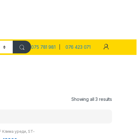
075 781 981
|
076 423 071
Showing all 3 results
F Клима уреди
,
ST-
лима уреди