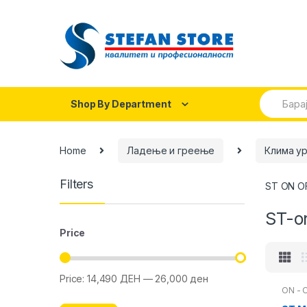
Skip
Skip
to
to
navigation
content
Search
Shop By Department
for:
Home
Ладење и греење
Клима у
Filters
ST ON OF
ST-o
Price
Price:
14,490 ДЕН
—
26,000 ден
Min
Max
ON - 
price
price
on-of