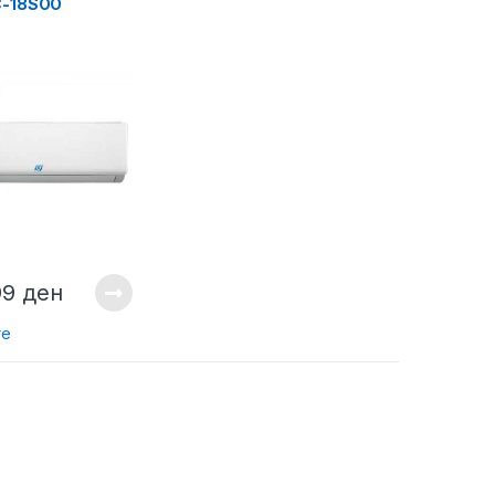
C-18SOO
99
ден
re