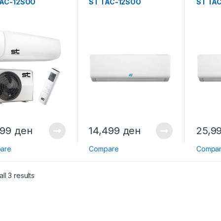
AC-12SOO
ST TAC-12SOO
ST TA
999
ден
14,499
ден
25,9
are
Compare
Compa
ll 3 results