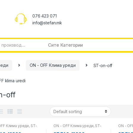
076 423 071
info@stefan.mk
реди
ON - OFF Клима уреди
ST-on-off
F klima uredi
n-off
OFF Клима уреди
,
ST-
ON - OFF Клима уреди
,
ST-
ON - OF
f
,
Клима уреди
on-off
,
Клима уреди
on-off
,
К