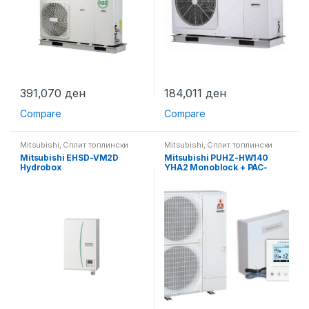
391,070
ден
184,011
ден
Compare
Compare
Mitsubishi
,
Сплит топлински
Mitsubishi
,
Сплит топлински
пумпи
,
Топлински пумпи
пумпи
,
Топлински пумпи
Mitsubishi EHSD-VM2D
Mitsubishi PUHZ-HW140
Hydrobox
YHA2 Monoblock + PAC-
IF071 контролер