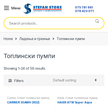
Skip
Skip
075 781 981
Мени
to
to
076 423 071
navigation
content
Search
for:
Home
Ладење и греење
Топлински пумпи
Топлински пумпи
Showing 1–24 of 56 results
Filters
Carrier
,
Сплит топлински пумпи
,
Haier
,
Сплит топлински пумпи
,
Топлински пумпи
Топлински пумпи
CARRIER 30AWH (R32)
HAIER ATW Super Aqua