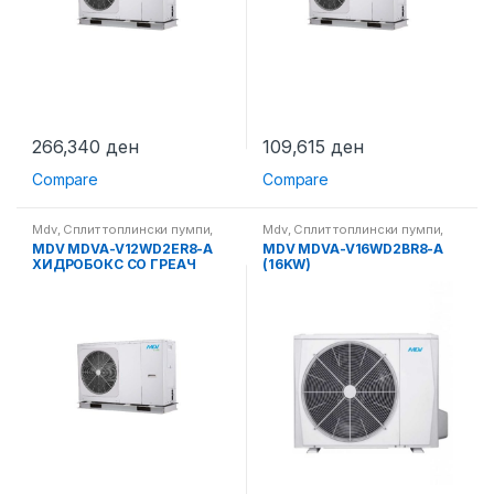
266,340
ден
109,615
ден
Compare
Compare
Mdv
,
Сплит топлински пумпи
,
Mdv
,
Сплит топлински пумпи
,
Топлински пумпи
Топлински пумпи
MDV MDVA-V12WD2ER8-A
MDV MDVA-V16WD2BR8-A
ХИДРОБОКС СО ГРЕАЧ
(16KW)