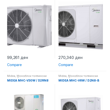
99,261
ден
270,340
ден
Compare
Compare
Midea
,
Моноблок топлински
Midea
,
Моноблок топлински
пумпи
,
Топлински пумпи
пумпи
,
Топлински пумпи
MIDEA MHC-V30W / D2RN8
MIDEA MHC-V6W / D2N8-B