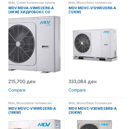
Mdv
,
Сплит топлински пумпи
,
Mdv
,
Моноблок топлински
Топлински пумпи
пумпи
,
Топлински пумпи
MDV MDVA-V8WD2ER8-A
MDV MDVC-V12WD2ER8-A
(8KW) ХИДРОБОКС СО
(12KW)
ГРЕАЧ
215,700
ден
333,084
ден
Compare
Compare
Mdv
,
Моноблок топлински
Mdv
,
Моноблок топлински
пумпи
,
Топлински пумпи
пумпи
,
Топлински пумпи
MDV MDVC-V16WD2ER8-A
MDV MDVC-V30WD2BR8-A
(16KW)
(30KW)