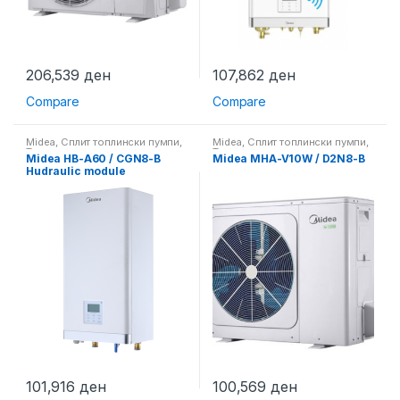
206,539
ден
107,862
ден
Compare
Compare
Midea
,
Сплит топлински пумпи
,
Midea
,
Сплит топлински пумпи
,
Топлински пумпи
Топлински пумпи
Midea HB-A60 / CGN8-B
Midea MHA-V10W / D2N8-B
Hudraulic module
101,916
ден
100,569
ден