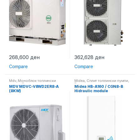
268,600
ден
362,628
ден
Compare
Compare
Mdv
,
Моноблок топлински
Midea
,
Сплит топлински пумпи
,
пумпи
,
Топлински пумпи
Топлински пумпи
MDV MDVC-V8WD2ER8-A
Midea HB-A160 / CGN8-B
(8KW)
Hidraulic module