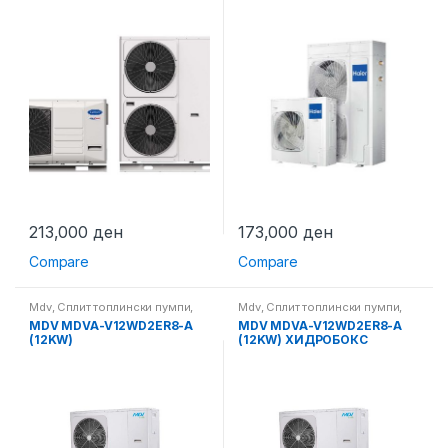
213,000
ден
173,000
ден
Compare
Compare
Mdv
,
Сплит топлински пумпи
,
Mdv
,
Сплит топлински пумпи
,
Топлински пумпи
Топлински пумпи
MDV MDVA-V12WD2ER8-A
MDV MDVA-V12WD2ER8-A
(12KW)
(12KW) ХИДРОБОКС