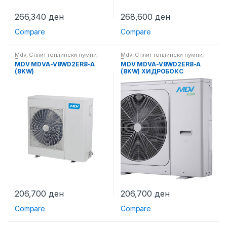
266,340
ден
268,600
ден
Compare
Compare
Mdv
,
Сплит топлински пумпи
,
Mdv
,
Сплит топлински пумпи
,
Топлински пумпи
Топлински пумпи
MDV MDVA-V8WD2ER8-A
MDV MDVA-V8WD2ER8-A
(8KW)
(8KW) ХИДРОБОКС
206,700
ден
206,700
ден
Compare
Compare