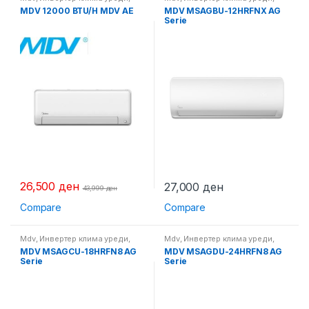
Клима уреди
Клима уреди
MDV 12000 BTU/H MDV AE
MDV MSAGBU-12HRFNX AG
Serie
26,500
ден
27,000
ден
43,999
ден
Compare
Compare
Mdv
,
Инвертер клима уреди
,
Mdv
,
Инвертер клима уреди
,
Клима уреди
Клима уреди
MDV MSAGCU-18HRFN8 AG
MDV MSAGDU-24HRFN8 AG
Serie
Serie