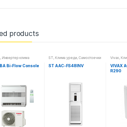
ted products
a
,
Инвертер клима
ST
,
Клима уреди
,
Самостоечки
Vivax
,
Кли
Клима уреди
клима уреди
Самостое
BA Bi-Flow Console
ST AAC-FS48INV
VIVAX 
W
R290