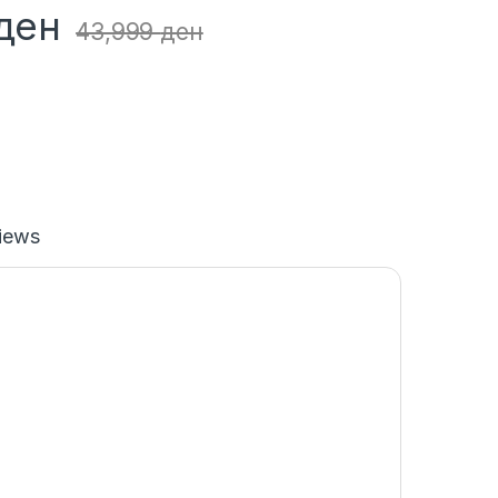
ден
43,999
ден
iews