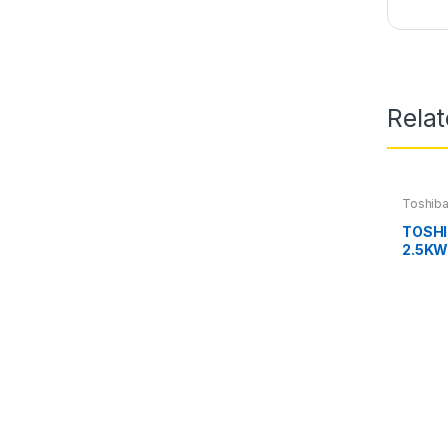
Rela
Toshib
уреди
,
TOSHI
2.5K