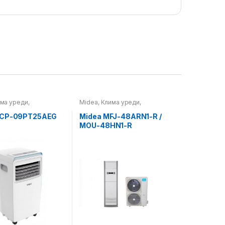
ма уреди
,
Midea
,
Клима уреди
,
чки клима уреди
Самостоечки клима уреди
ACP-09PT25AEG
Midea MFJ-48ARN1-R /
MOU-48HN1-R