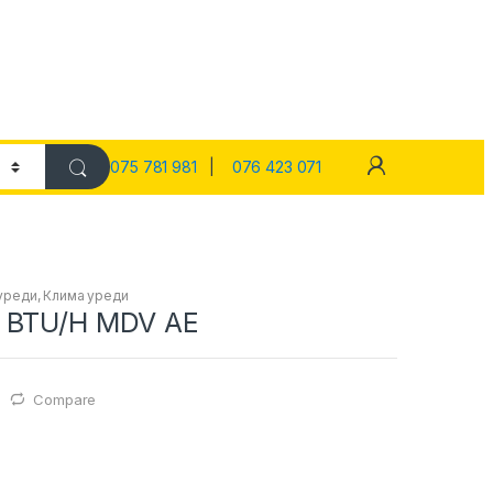
075 781 981
|
076 423 071
уреди
,
Клима уреди
 BTU/H MDV AE
Compare