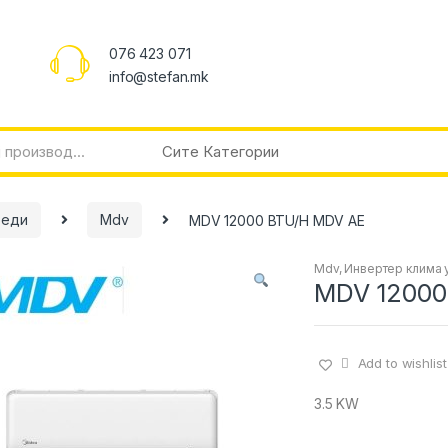
076 423 071
info@stefan.mk
реди
Mdv
MDV 12000 BTU/H MDV AE
Mdv
,
Инвертер клима 
MDV 12000
Add to wishlist
3.5 KW