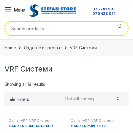
Skip
Skip
075 781 981
Мени
to
to
076 423 071
navigation
content
Search
for:
Home
Ладење и греење
VRF Системи
VRF Системи
Showing all 19 results
Filters
Carrier-VRF
,
VRF Системи
Carrier-VRF
,
VRF Системи
CARRIER 30RB040-160R
CARRIER mini XCT7