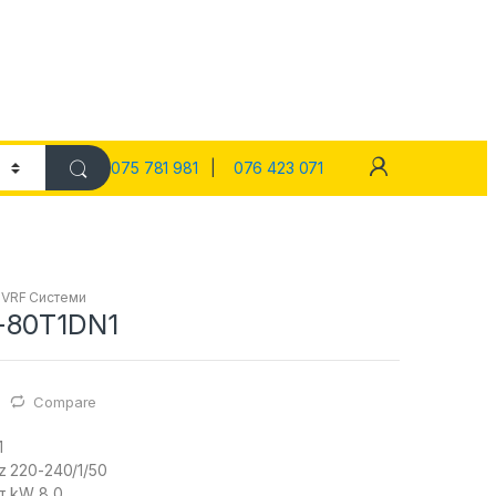
075 781 981
|
076 423 071
,
VRF Системи
-80T1DN1
Compare
1
 220-240/1/50
т kW 8,0