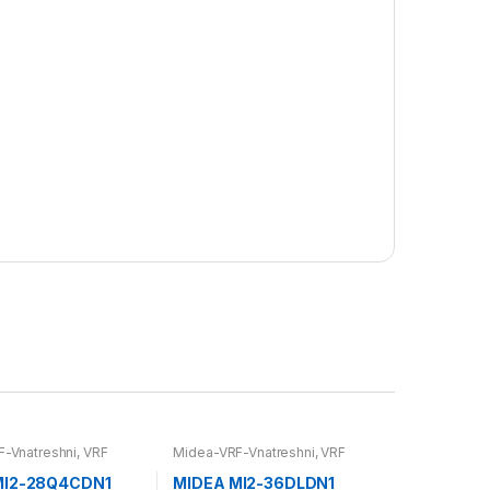
-Vnatreshni
,
VRF
Midea-VRF-Vnatreshni
,
VRF
Системи
MI2-28Q4CDN1
MIDEA MI2-36DLDN1