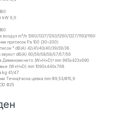
180
т kW 9,0
180
 воздух m³/h 1360/1327/1293/1260/1227/1193/1160
ки притисок Pa 100 (30~200)
тисок ³ dB(A) 42/41/40/40/39/39/38
 звукот dB(A) 60/59/58/58/57/57/56
а Димензии нето (W×H×D)⁴ mm 965x423x690
вање (W×H×D) mm 1090x440x768
 kg 41/47
ки Течна/гасна цевка mm Ф9,53/Ф15,9
 OD Ф25
ден