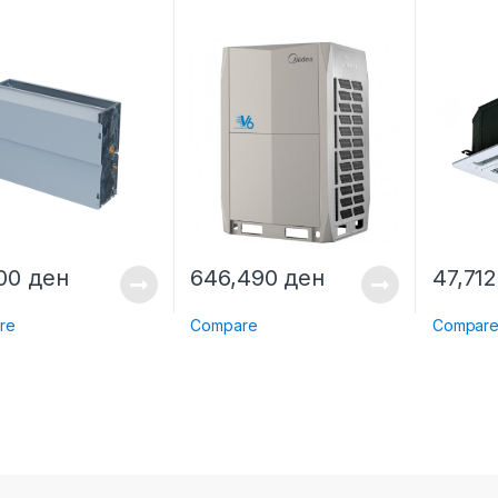
200
ден
646,490
ден
47,71
re
Compare
Compar