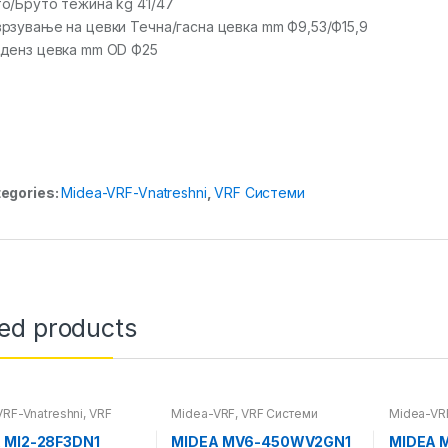
о/Бруто тежина kg 41/47
рзување на цевки Течна/гасна цевка mm Ф9,53/Ф15,9
денз цевка mm OD Ф25
egories:
Midea-VRF-Vnatreshni
,
VRF Системи
ted products
RF-Vnatreshni
,
VRF
Midea-VRF
,
VRF Системи
Midea-VRF
и
Системи
 MI2-28F3DN1
MIDEA MV6-450WV2GN1
MIDEA 