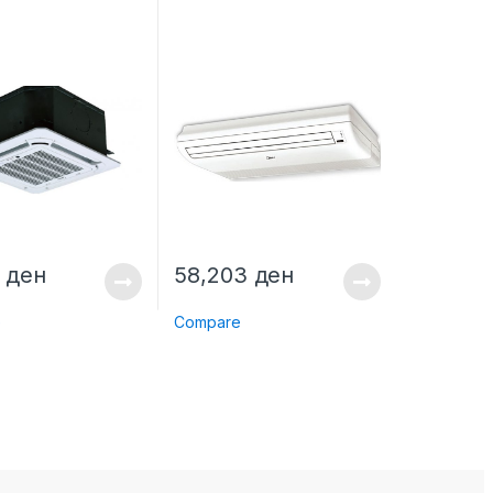
2
ден
58,203
ден
e
Compare