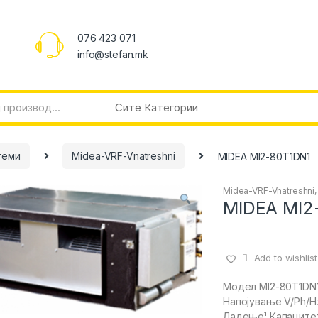
076 423 071
info@stefan.mk
теми
Midea-VRF-Vnatreshni
MIDEA MI2-80T1DN1
Midea-VRF-Vnatreshni
MIDEA MI2
Add to wishlist
Модел MI2-80T1DN
Напојување V/Ph/Hz
Ладење¹ Капаците