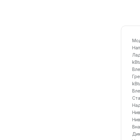
Мод
Нап
Лад
kBt
Вле
Гре
kBt
Вле
Ста
Над
Нив
Нив
Вна
Дим