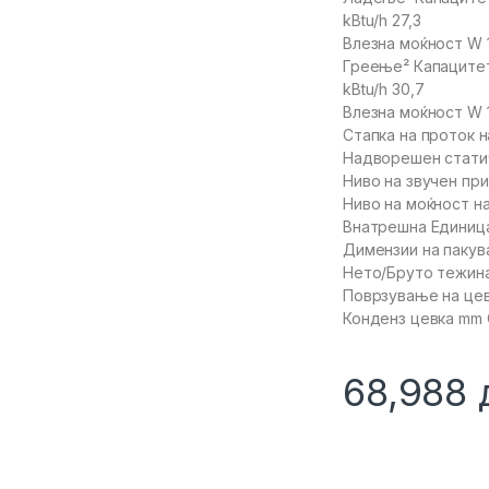
kBtu/h 27,3
Влезна моќност W 
Греење² Капаците
kBtu/h 30,7
Влезна моќност W 
Стапка на проток на
Надворешен статич
Ниво на звучен при
Ниво на моќност на
Внатрешна Единиц
Димензии на паку
Нето/Бруто тежина
Поврзување на цев
Конденз цевка mm
68,988