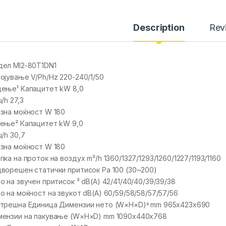
Description
Rev
ел MI2-80T1DN1
ојување V/Ph/Hz 220-240/1/50
ење¹ Капацитет kW 8,0
u/h 27,3
зна моќност W 180
ење² Капацитет kW 9,0
u/h 30,7
зна моќност W 180
пка на проток на воздух m³/h 1360/1327/1293/1260/1227/1193/1160
ворешен статички притисок Pa 100 (30~200)
о на звучен притисок ³ dB(A) 42/41/40/40/39/39/38
о на моќност на звукот dB(A) 60/59/58/58/57/57/56
трешна Единица Димензии нето (W×H×D)⁴ mm 965x423x690
ензии на пакување (W×H×D) mm 1090x440x768