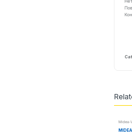
Нет
Пов
Кон
Cat
Rela
Midea-V
Систем
MIDEA