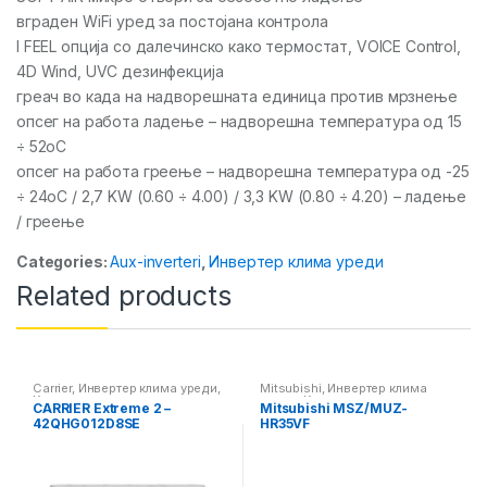
вграден WiFi уред за постојана контрола
I FEEL опција со далечинско како термостат, VOICE Control,
4D Wind, UVC дезинфекција
греач во када на надворешната единица против мрзнење
опсег на работа ладење – надворешна температура од 15
÷ 52oC
опсег на работа греење – надворешна температура од -25
÷ 24oC / 2,7 KW (0.60 ÷ 4.00) / 3,3 KW (0.80 ÷ 4.20) – ладење
/ греење
Categories:
Aux-inverteri
,
Инвертер клима уреди
Related products
Carrier
,
Инвертер клима уреди
,
Mitsubishi
,
Инвертер клима
Клима уреди
уреди
,
Клима уреди
CARRIER Extreme 2 –
Mitsubishi MSZ/MUZ-
42QHG012D8SE
HR35VF