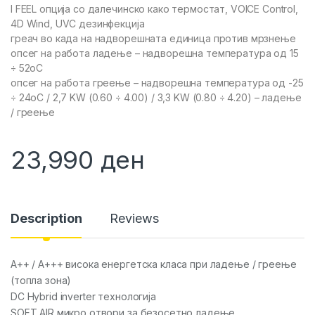
I FEEL опција со далечинско како термостат, VOICE Control,
4D Wind, UVC дезинфекција
греач во када на надворешната единица против мрзнење
опсег на работа ладење – надворешна температура од 15
÷ 52oC
опсег на работа греење – надворешна температура од -25
÷ 24oC / 2,7 KW (0.60 ÷ 4.00) / 3,3 KW (0.80 ÷ 4.20) – ладење
/ греење
23,990
ден
Description
Reviews
A++ / A+++ висока енергетска класа при ладење / греење
(топла зона)
DC Hybrid inverter технологија
SOFT AIR микро отвори за безосетно ладење