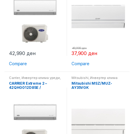
49,900
ден
42,990
ден
37,900
ден
Compare
Compare
Carrier
,
Инвертер клима уреди
,
Mitsubishi
,
Инвертер клима
Клима уреди
уреди
,
Клима уреди
CARRIER Extreme 2 –
Mitsubishi MSZ/MUZ-
42QHG012D8SE /
AY35VGK
38QHG012D8SE