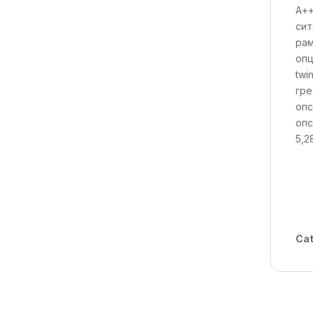
А++
сит
рам
опц
twi
гре
опс
опс
5,2
Cat