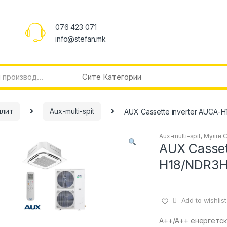
076 423 071
info@stefan.mk
плит
Aux-multi-spit
AUX Cassette inverter AUCA-
Aux-multi-spit
,
Мулти С
AUX Casset
H18/NDR3H
Add to wishlist
А++/А++ енергетск