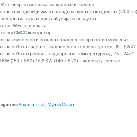
/А++ енергетска класа на ладење и греење
е касетни единици имаат вградена пумпа за кондензат (1200mm
номерна 4-страна дистрибуција на воздухот
ија за WiFi со доплата
n rotary GMCC компресор
ач на компресор и во када на кондензатор против мрзнење
ег на работа ладење – надворешна температура од -15 ÷ 52oC
ег на работа греење – надворешна температура од -15 ÷ 24oC
8 KW (1.53 ÷ 5.60) / 5,6 KW (1.40 ÷ 6.20) – ладење / греење
egories:
Aux-multi-spit
,
Мулти Сплит