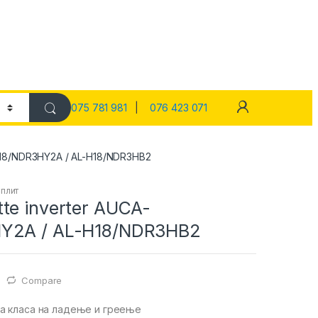
075 781 981
|
076 423 071
H18/NDR3HY2A / AL-H18/NDR3HB2
плит
te inverter AUCA-
Y2A / AL-H18/NDR3HB2
Compare
а класа на ладење и греење