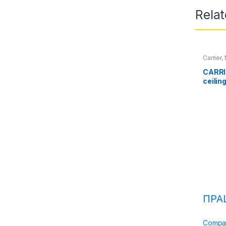
Rela
Carrier
,
CARRI
ceilin
ПРА
Compa