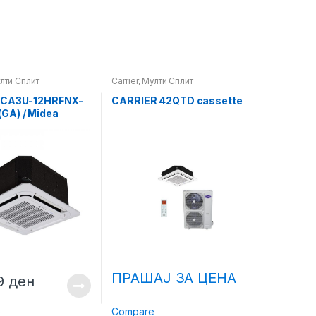
лти Сплит
Carrier
,
Мулти Сплит
MCA3U-12HRFNX-
CARRIER 42QTD cassette
A) / Midea
-12HFN8-
GA)
ПРАШАЈ ЗА ЦЕНА
69
ден
e
Compare