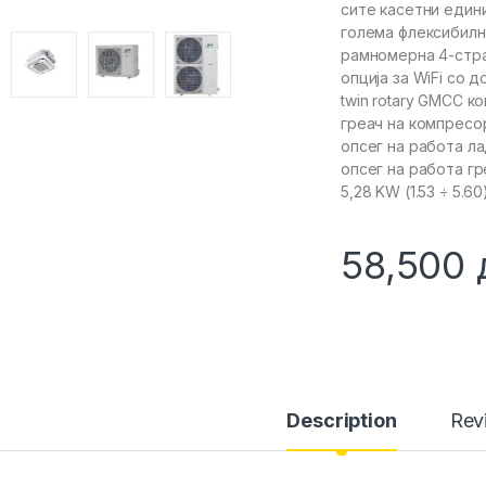
сите касетни един
голема флексибилн
рамномерна 4-стра
опција за WiFi со 
twin rotary GMCC к
греач на компресо
опсег на работа л
опсег на работа г
5,28 KW (1.53 ÷ 5.6
58,500
Description
Rev