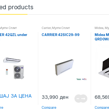
ted products
Мулти Сплит
Carrier
,
Мулти Сплит
Midea
,
Му
ER 42QZL under
CARRIER 42SIC29-99
Midea 
g
QRD0W(G
MOX230
QRD0W(
ШАЈ ЗА ЦЕНА
33,990
ден
68,5
re
Compare
Compar