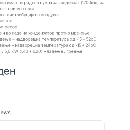
ици имаат вградена пумпа за кондензат (1200mm) за
ост при монтажа
на дистрибуција на воздухот
доплата
омпресор
р и во када на кондензатор против мрзнење
адење – надворешна температура од -15 ÷ 52oC
реење – надворешна температура од -15 ÷ 24oC
0) / 5,6 KW (1.40 ÷ 6.20) – ладење / греење
ден
iews