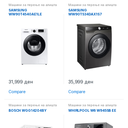
Машини за перење на алишта
Машини за перење на алишта
SAMSUNG
SAMSUNG
WW90T4540AE1LE
WW90T534DAX1S7
31,999
ден
35,999
ден
Compare
Compare
Машини за перење на алишта
Машини за перење на алишта
BOSCH WGG14204BY
WHIRLPOOL W6 W945SB EE