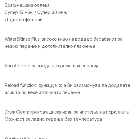
Брзо/мешана облека,
Супер 15 мин. / Супер 30 мин.
Додатни функции:
Water&Rinse Plus: високо ниво на вода во барабанот за
нежно перење и дополнително плакнење
VarioPerfect: заштеда на време или енергија
Reload function: функција која Ви овозможува да додадете
алишта по веќе започнато перење
Drum Clean: програм дизајниран за чистење на пералната
Можност за ладно перење без температура
Комфорт/Сигурност: