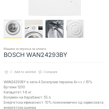
Машини за перење на алишта
BOSCH WAN24293BY
Add to wishlist
Compare
WAN24293BY e seria 4 Ексклузив перална А+++ /-10%
Вртежи 1200
Капацитет 1-8 кг.
Волумен на барабанот: 55 л.
Енергетска ефикасност: 10% поекономично од највисоката
енергетска оценка