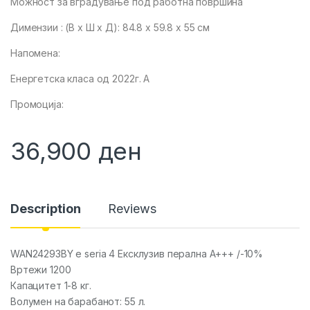
Можност за вградување под работна површина
Димензии : (В x Ш x Д): 84.8 x 59.8 x 55 см
Напомена:
Енергетска класа од 2022г. A
Промоција:
36,900
ден
Description
Reviews
WAN24293BY e seria 4 Ексклузив перална А+++ /-10%
Вртежи 1200
Капацитет 1-8 кг.
Волумен на барабанот: 55 л.