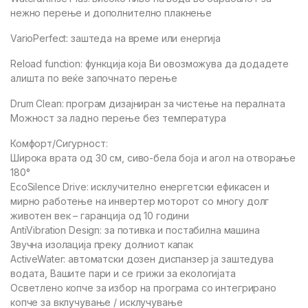
нежно перење и дополнително плакнење
VarioPerfect: заштеда на време или енергија
Reload function: функција која Ви овозможува да додадете
алишта по веќе започнато перење
Drum Clean: програм дизајниран за чистење на пералната
Можност за ладно перење без температура
Комфорт/Сигурност:
Широка врата од 30 см, сиво-бела боја и агол на отворање
180°
EcoSilence Drive: исклучително енергетски ефикасен и
мирно работење на инвертер моторот со многу долг
животен век – гаранција од 10 години
AntiVibration Design: за потивка и постабилна машина
Звучна изолација преку долниот капак
ActiveWater: автоматски дозен диспанзер ја заштедува
водата, Вашите пари и се грижи за екологијата
Осветлено копче за избор на програма со интегрирано
копче за вклучување / исклучување