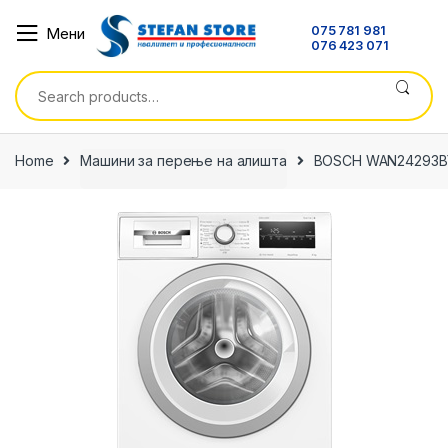
Skip
Skip
075 781 981
Мени
to
to
076 423 071
navigation
content
Search
for:
Home
Машини за перење на алишта
BOSCH WAN24293B