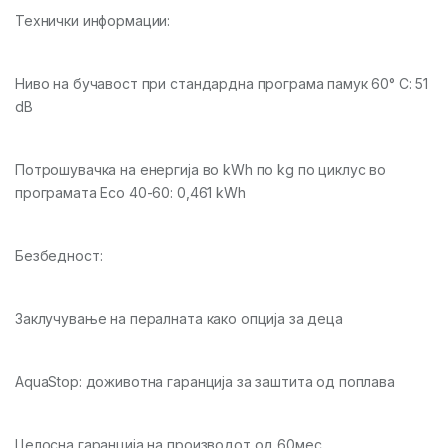
Технички информации:
Ниво на бучавост при стандардна програма памук 60° C: 51
dB
Потрошувачка на енергија во kWh по kg по циклус во
програмата Eco 40-60: 0,461 kWh
Безбедност:
Заклучување на пералната како опција за деца
AquaStop: доживотна гаранција за заштита од поплава
Целосна гаранција на производот од 60мес.