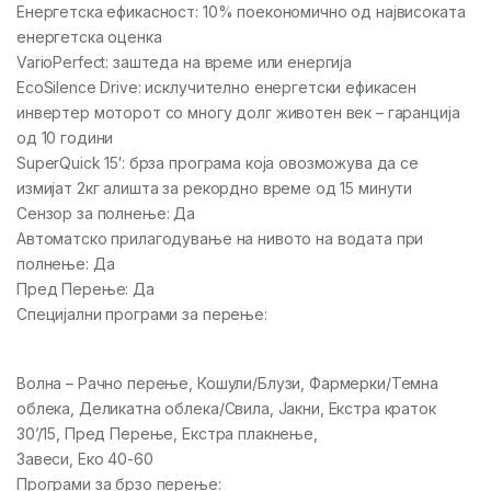
Енергетска ефикасност: 10% поекономично од највисоката
енергетска оценка
VarioPerfect: заштеда на време или енергија
EcoSilence Drive: исклучително енергетски ефикасен
инвертер моторот со многу долг животен век – гаранција
од 10 години
SuperQuick 15′: брза програма која овозможува да се
измијат 2кг алишта за рекордно време од 15 минути
Сензор за полнење: Да
Автоматско прилагодување на нивото на водата при
полнење: Да
Пред Перење: Да
Специјални програми за перење:
Волна – Рачно перење, Кошули/Блузи, Фармерки/Темна
облека, Деликатна облека/Свила, Јакни, Екстра краток
30’/15, Пред Перење, Екстра плакнење,
Завеси, Еко 40-60
Програми за брзо перење: