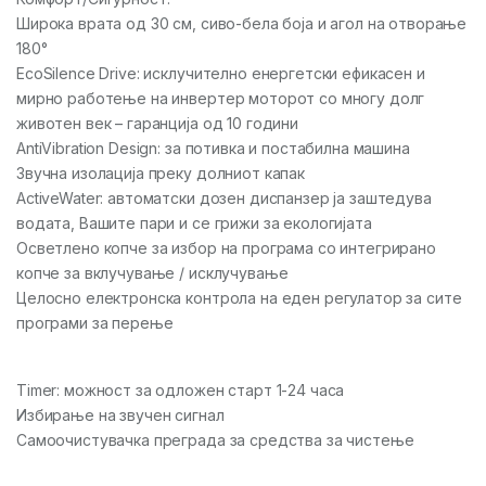
Широка врата од 30 см, сиво-бела боја и агол на отворање
180°
EcoSilence Drive: исклучително енергетски ефикасен и
мирно работење на инвертер моторот со многу долг
животен век – гаранција од 10 години
AntiVibration Design: за потивка и постабилна машина
Звучна изолација преку долниот капак
ActiveWater: автоматски дозен диспанзер ја заштедува
водата, Вашите пари и се грижи за екологијата
Осветлено копче за избор на програма со интегрирано
копче за вклучување / исклучување
Целосно електронска контрола на еден регулатор за сите
програми за перење
Timer: можност за одложен старт 1-24 часа
Избирање на звучен сигнал
Самоочистувачка преграда за средства за чистење