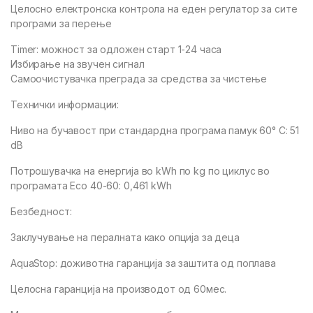
Целосно електронска контрола на еден регулатор за сите
програми за перење
Timer: можност за одложен старт 1-24 часа
Избирање на звучен сигнал
Самоочистувачка преграда за средства за чистење
Технички информации:
Ниво на бучавост при стандардна програма памук 60° C: 51
dB
Потрошувачка на енергија во kWh по kg по циклус во
програмата Eco 40-60: 0,461 kWh
Безбедност:
Заклучување на пералната како опција за деца
AquaStop: доживотна гаранција за заштита од поплава
Целосна гаранција на производот од 60мес.