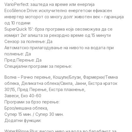
VarioPerfect: заштеда на време или енергија
EcoSilence Drive: исклучително енергетски ефикасен
инвертер моторот со многу долг животен век – гаранција
од 10 години
SuperQuick 15′: брза програма која овозможува да се
измијат 2кг алишта за рекордно време од 15 минути
Сензор за полнење: Да
Автоматско прилагодување на нивото на водата при
полнење: Да
Пред Перење: Да
Специјални програми за перење:
Волна – Рачно перење, Кошули/Блузи, Фармерки/Темна
облека, Деликатна облека/Свила, Јакни, Екстра краток
30’/15, Пред Перење, Екстра плакнење,
Завеси, Еко 40-60
Програми за брзо перење:
Брзо/мешана облека,
Супер 15 мин. / Супер 30 мин.
Додатни функции:
Water&Rinse Plus: високо ниво на вода во барабанот за