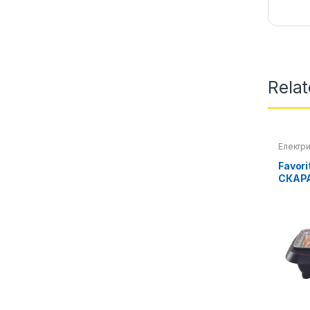
Rela
Електри
Favor
СКАРА