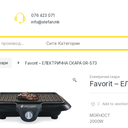
076 423 071
info@stefan.mk
кари
Favorit – ЕЛЕКТРИЧНА СКАРА GR-573
Електрични скари
Favorit –
Add to wishlist
MOЌНОСТ
2000W