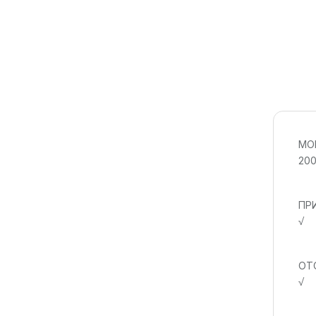
MO
20
ПР
√
ОТ
√