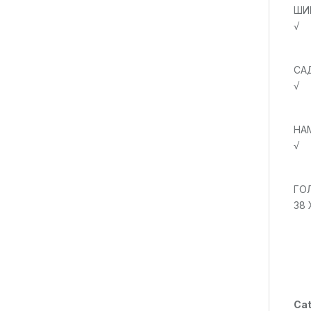
ШИ
√
СА
√
НА
√
ГО
38 
Cat