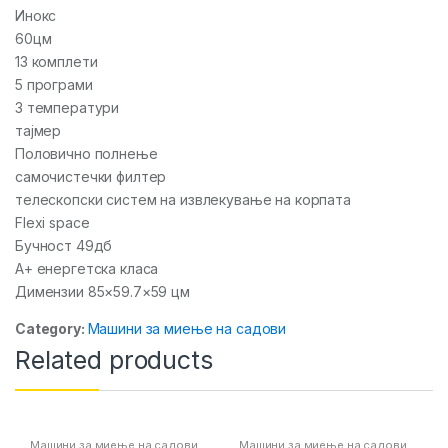
Инокс
60цм
13 комплети
5 програми
3 температури
тајмер
Половично полнење
самочистечки филтер
телескопски систем на извлекување на корпата
Flexi space
Бучност 49дб
A+ енергетска класа
Димензии 85×59.7×59 цм
Category:
Машини за миење на садови
Related products
Машини за миење на садови
Машини за миење на садови