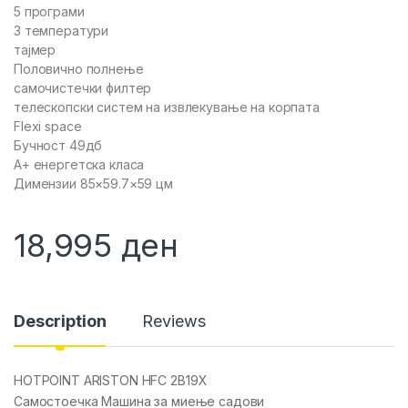
5 програми
3 температури
тајмер
Половично полнење
самочистечки филтер
телескопски систем на извлекување на корпата
Flexi space
Бучност 49дб
A+ енергетска класа
Димензии 85×59.7×59 цм
18,995
ден
Description
Reviews
HOTPOINT ARISTON HFC 2B19X
Самостоечка Машина за миење садови