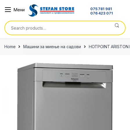
Skip
Skip
075 781 981
Мени
to
to
076 423 071
navigation
content
Search
for:
Home
Машини за миење на садови
HOTPOINT ARISTON 