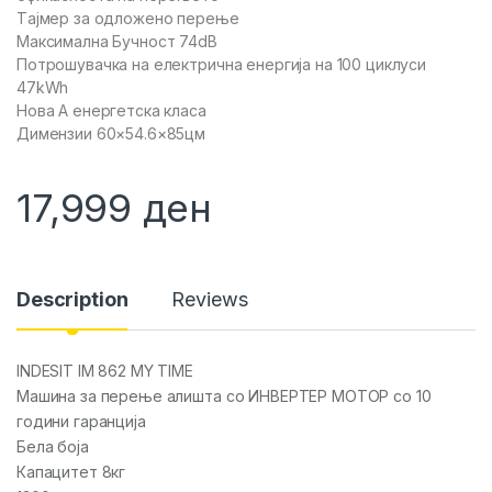
Tајмер за одложено перење
Максимална Бучност 74dB
Потрошувачка на електрична енергија на 100 циклуси
47kWh
Нова A енергетска класа
Димензии 60×54.6×85цм
17,999
ден
Description
Reviews
INDESIT IM 862 MY TIME
Машина за перење алишта со ИНВЕРТЕР МОТОР со 10
години гаранција
Бела боја
Капацитет 8кг