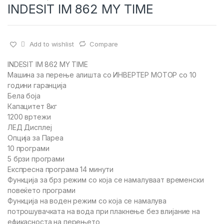
INDESIT IM 862 MY TIME
Add to wishlist
Compare
INDESIT IM 862 MY TIME
Машина за перење алишта со ИНВЕРТЕР МОТОР со 10
години гаранција
Бела боја
Капацитет 8кг
1200 вртежи
ЛЕД Дисплеј
Опција за Пареа
10 програми
5 брзи програми
Експресна програма 14 минути
Функција за брз режим со која се намалуваат временски
повеќето програми
Функција на воден режим со која се намалува
потрошувачката на вода при плакнење без влијание на
ефикасноста на перењето