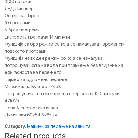
1200 вртежи
ЛЕД Дисплеј
Опција за Пареа
10 програми
5 брзи програми
Експресна програма 14 минути
Функција за брз режим со која се намалуваат временски
повеќето програми
Функција на воден режим со која се намалува
потрошувачката на вода при плакнење без влијание на
ефикасноста на перењето
Tајмер за одложено перење
Максимална Бучност 74dB
Потрошувачка на електрична енергија на 100 циклуси
47kWh
Нова A енергетска класа
Димензии 60×54.6×85цм
Category:
Машини за перење на алишта
Related products