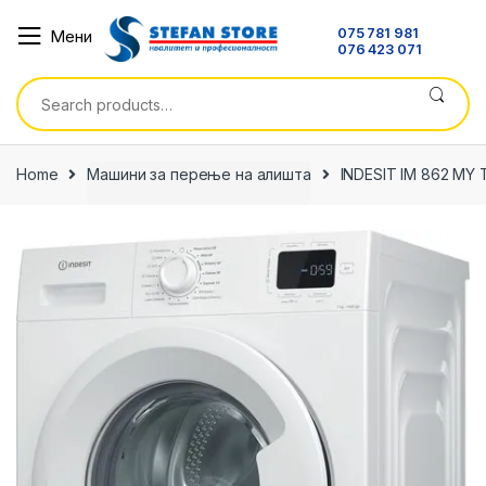
Skip
Skip
075 781 981
Мени
to
to
076 423 071
navigation
content
Search
for:
Home
Машини за перење на алишта
INDESIT IM 862 MY 