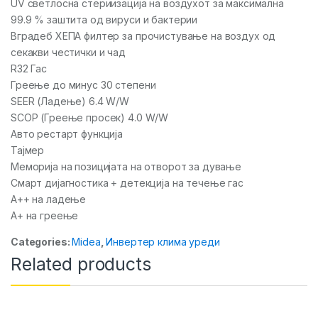
UV светлосна стериизација на воздухот за максимална
99.9 % заштита од вируси и бактерии
Вградеб ХЕПА филтер за прочистување на воздух од
секакви честички и чад
R32 Гас
Греење до минус 30 степени
SEER (Ладење) 6.4 W/W
SCOP (Греење просек) 4.0 W/W
Авто рестарт функција
Тајмер
Меморија на позицијата на отворот за дување
Смарт дијагностика + детекција на течење гас
A++ на ладење
А+ на греење
Categories:
Midea
,
Инвертер клима уреди
Related products