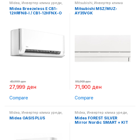
Midea
,
Инвертер клима уреди
,
Mitsubishi
,
Инвертер клима
Клима уреди
уреди
,
Клима уреди
Midea Breezeless E CB1-
Mitsubishi MSZ/MUZ-
12HRFN8-I / CB1-12HFNX-O
AY35VGK
49,999
ден
95,900
ден
27,999
ден
71,900
ден
Compare
Compare
Midea
,
Инвертер клима уреди
,
Midea
,
Инвертер клима уреди
,
Клима уреди
Клима уреди
Midea OASIS PLUS
Midea FOREST SILVER
Mirror Nordic SMART + KIT