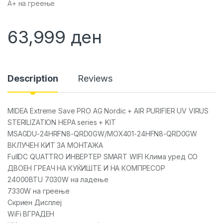
А+ на греење
63,999
ден
Description
Reviews
MIDEA Extreme Save PRO AG Nordic + AIR PURIFIER UV VIRUS
STERILIZATION HEPA series + KIT
MSAGDU-24HRFN8-QRD0GW/MOX401-24HFN8-QRD0GW
ВКЛУЧЕН КИТ ЗА МОНТАЖА
FullDC QUATTRO ИНВЕРТЕР SMART WIFI Клима уред СО
ДВОЕН ГРЕАЧ НА КУЌИШТЕ И НА КОМПРЕСОР
24000BTU 7030W на ладење
7330W на греење
Скриен Дисплеј
WiFi ВГРАДЕН