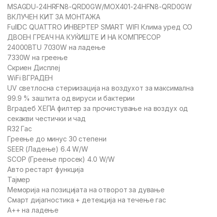
MSAGDU-24HRFN8-QRD0GW/MOX401-24HFN8-QRD0GW
ВКЛУЧЕН КИТ ЗА МОНТАЖА
FullDC QUATTRO ИНВЕРТЕР SMART WIFI Клима уред СО
ДВОЕН ГРЕАЧ НА КУЌИШТЕ И НА КОМПРЕСОР
24000BTU 7030W на ладење
7330W на греење
Скриен Дисплеј
WiFi ВГРАДЕН
UV светлосна стериизација на воздухот за максимална
99.9 % заштита од вируси и бактерии
Вградеб ХЕПА филтер за прочистување на воздух од
секакви честички и чад
R32 Гас
Греење до минус 30 степени
SEER (Ладење) 6.4 W/W
SCOP (Греење просек) 4.0 W/W
Авто рестарт функција
Тајмер
Меморија на позицијата на отворот за дување
Смарт дијагностика + детекција на течење гас
A++ на ладење