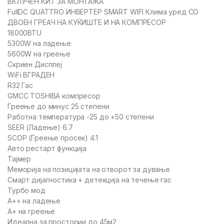
ВКЛУЧЕН КИТ ЗА МОНТАЖА
FullDC QUATTRO ИНВЕРТЕР SMART WIFI Клима уред СО
ДВОЕН ГРЕАЧ НА КУЌИШТЕ И НА КОМПРЕСОР
18000BTU
5300W на ладење
5600W на греење
Скриен Дисплеј
WiFi ВГРАДЕН
R32 Гас
GMCC TOSHIBA компресор
Греење до минус 25 степени
Работна температура -25 до +50 степени
SEER (Ладење) 6.7
SCOP (Греење просек) 4.1
Авто рестарт функција
Тајмер
Меморија на позицијата на отворот за дување
Смарт дијагностика + детекција на течење гас
Турбо мод
A++ на ладење
А+ на греење
Идеална за простории до 45м2