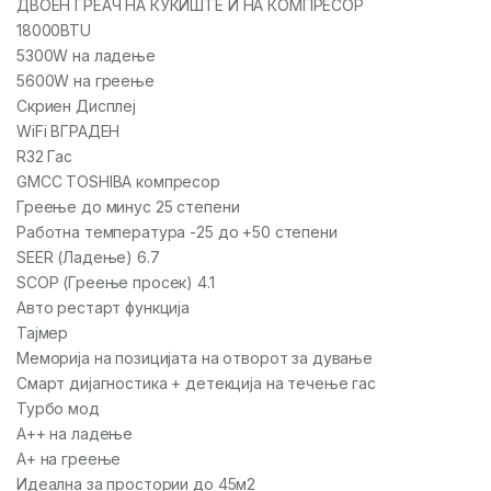
ДВОЕН ГРЕАЧ НА КУЌИШТЕ И НА КОМПРЕСОР
18000BTU
5300W на ладење
5600W на греење
Скриен Дисплеј
WiFi ВГРАДЕН
R32 Гас
GMCC TOSHIBA компресор
Греење до минус 25 степени
Работна температура -25 до +50 степени
SEER (Ладење) 6.7
SCOP (Греење просек) 4.1
Авто рестарт функција
Тајмер
Меморија на позицијата на отворот за дување
Смарт дијагностика + детекција на течење гас
Турбо мод
A++ на ладење
А+ на греење
Идеална за простории до 45м2