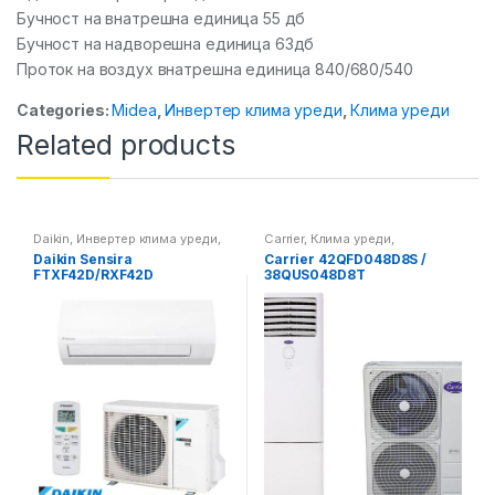
Бучност на внатрешна единица 55 дб
Бучност на надворешна единица 63дб
Проток на воздух внатрешна единица 840/680/540
Categories:
Midea
,
Инвертер клима уреди
,
Клима уреди
Related products
Daikin
,
Инвертер клима уреди
,
Carrier
,
Клима уреди
,
Клима уреди
Самостоечки клима уреди
Daikin Sensira
Carrier 42QFD048D8S /
FTXF42D/RXF42D
38QUS048D8T