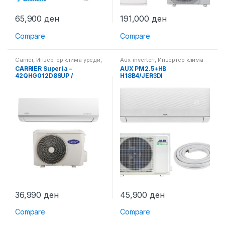
65,900
ден
191,000
ден
Compare
Compare
Carrier
,
Инвертер клима уреди
,
Aux-inverteri
,
Инвертер клима
Клима уреди
уреди
,
Клима уреди
CARRIER Superia –
AUX PM2.5+HB
42QHG012D8SUP /
H18B4/JER3DI
38QHG012D8SP
36,990
ден
45,900
ден
Compare
Compare