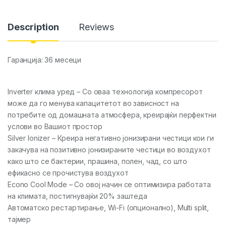
Description
Reviews
Гаранција: 36 месеци
Inverter клима уред – Со оваа технологија компресорот
може да го менува капацитетот во зависност на
потребите од домашната атмосфера, креирајќи перфектни
услови во Вашиот простор
Silver Ionizer – Креира негативно јонизирани честици кои ги
закачува на позитивно јонизираните честици во воздухот
како што се бактерии, прашина, полен, чад, со што
ефикасно се прочистува воздухот
Econo Cool Mode – Со овој начин се оптимизира работата
на климата, постигнувајќи 20% заштеда
Автоматско рестартирање, Wi-Fi (опционално), Multi split,
тајмер