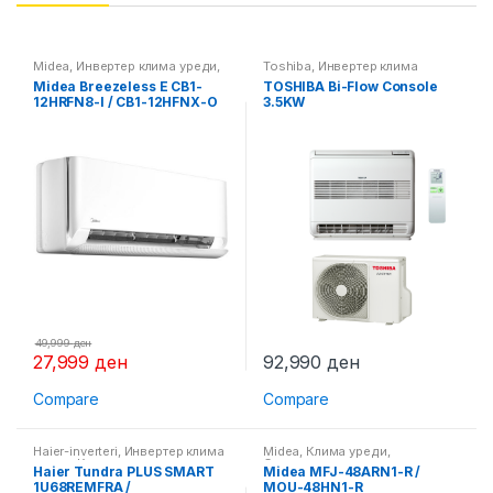
Midea
,
Инвертер клима уреди
,
Toshiba
,
Инвертер клима
Клима уреди
уреди
,
Клима уреди
Midea Breezeless E CB1-
TOSHIBA Bi-Flow Console
12HRFN8-I / CB1-12HFNX-O
3.5KW
49,999
ден
27,999
ден
92,990
ден
Compare
Compare
Haier-inverteri
,
Инвертер клима
Midea
,
Клима уреди
,
уреди
,
Клима уреди
Самостоечки клима уреди
Haier Tundra PLUS SMART
Midea MFJ-48ARN1-R /
1U68REMFRA /
MOU-48HN1-R