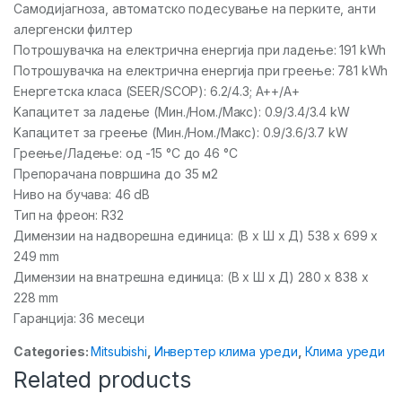
Самодијагноза, автоматско подесување на перките, анти
алергенски филтер
Потрошувачка на електрична енергија при ладење: 191 kWh
Потрошувачка на електрична енергија при греење: 781 kWh
Енергетска класа (SEER/SCOP): 6.2/4.3; А++/А+
Kапацитет за ладење (Мин./Ном./Макс): 0.9/3.4/3.4 kW
Kапацитет за греење (Мин./Ном./Макс): 0.9/3.6/3.7 kW
Греење/Ладење: од -15 °C до 46 °C
Препорачана површина до 35 м2
Ниво на бучава: 46 dB
Тип на фреон: R32
Димензии на надворешна единица: (В x Ш x Д) 538 x 699 x
249 mm
Димензии на внатрешна единица: (В x Ш x Д) 280 x 838 x
228 mm
Гаранција: 36 месеци
Categories:
Mitsubishi
,
Инвертер клима уреди
,
Клима уреди
Related products