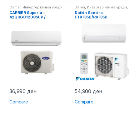
Carrier
,
Инвертер клима уреди
,
Daikin
,
Инвертер клима уреди
,
Клима уреди
Клима уреди
CARRIER Superia –
Daikin Sensira
42QHG012D8SUP /
FTXF35D/RXF35D
38QHG012D8SP
36,990
ден
54,900
ден
Compare
Compare