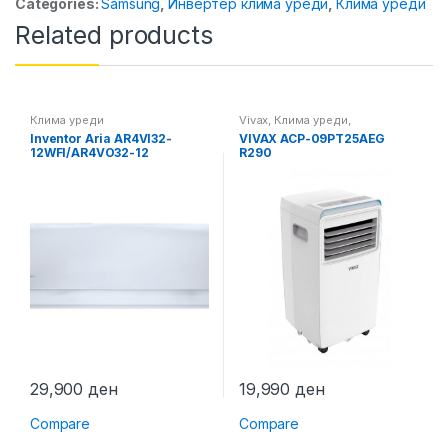
Categories:
Samsung
,
Инвертер клима уреди
,
Клима уреди
Related products
Клима уреди
Vivax
,
Клима уреди
,
Самостоечки клима уреди
Inventor Aria AR4VI32-
VIVAX ACP-09PT25AEG
12WFI/AR4VO32-12
R290
29,900
ден
19,990
ден
Compare
Compare