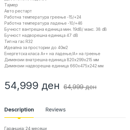
Тајмер
Авто рестарт
Работна температура греење -15/+24
Работна температура ладење -10/+46
Бучност вантрешна единица мин. 19dB/ макс. 38 dB
Бучност надворешна единица 47 dB
Тип на гас R32
Идеална за простории до 40м2
Енергетска класа А++ на ладење/А+ на греење
Димензии внатрешна единица 820x299x215 мм
Димензии надворешна единица 660x475x242 мм
54,999
ден
64,999
ден
Description
Reviews
Гаранција: 24 месеци