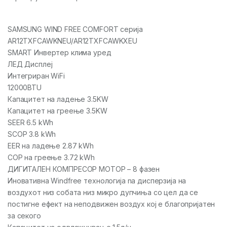
SAMSUNG WIND FREE COMFORT серија
AR12TXFCAWKNEU/AR12TXFCAWKXEU
SMART Инвертер клима уред
ЛЕД Дисплеј
Интегриран WiFi
12000BTU
Капацитет на ладење 3.5KW
Капацитет на греење 3.5KW
SEER 6.5 kWh
SCOP 3.8 kWh
EER на ладење 2.87 kWh
COP на греење 3.72 kWh
ДИГИТАЛЕН КОМПРЕСОР МОТОР – 8 фазен
Иновативна Windfree технологија na дисперзија на
воздухот низ собата низ микро дупчиња со цел да се
постигне ефект на неподвижен воздух кој е благопријатен
за секого