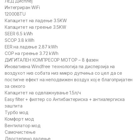
ЛЕД Дисплеј
Интегриран WiFi
12000BTU
Капацитет на ладење 3.5KW
Капацитет на греење 3.5KW
SEER 6.5 kWh
SCOP 3.8 kWh
EER на ладење 2.87 kWh
COP на греење 3.72 kWh
ДИГИТАЛЕН КОМПРЕСОР МОТОР – 8 фазен
Иновативна Windfree технологија na дисперзија на
воздухот низ собата низ микро дупчиња со цел да се
постигне ефект на неподвижен воздух кој е благопријатен
за секого
Капацитет на одвлажнување 1.5л/ч
Easy filter + филтер со Антибактериска + антиалергиска
заштита
Турбо мод
Комфорт мод
Вентилатор мод
Самочистење
Двостепено ладење