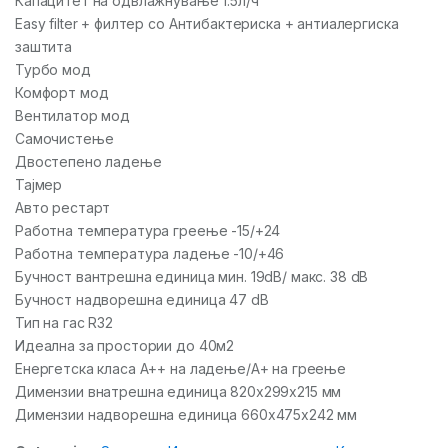
Капацитет на одвлажнување 1.5л/ч
Easy filter + филтер со Антибактериска + антиалергиска
заштита
Турбо мод
Комфорт мод
Вентилатор мод
Самочистење
Двостепено ладење
Тајмер
Авто рестарт
Работна температура греење -15/+24
Работна температура ладење -10/+46
Бучност вантрешна единица мин. 19dB/ макс. 38 dB
Бучност надворешна единица 47 dB
Тип на гас R32
Идеална за простории до 40м2
Енергетска класа А++ на ладење/А+ на греење
Димензии внатрешна единица 820x299x215 мм
Димензии надворешна единица 660x475x242 мм