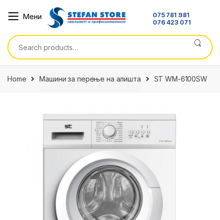
Skip
Skip
075 781 981
Мени
to
to
076 423 071
navigation
content
Search
for:
Home
Машини за перење на алишта
ST WM-6100SW