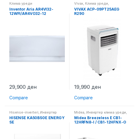
Клима уреди
Vivax
,
Клима уреди
,
Самостоечки клима уреди
Inventor Aria AR4VI32-
VIVAX ACP-09PT25AEG
12WFI/AR4VO32-12
R290
29,900
ден
19,990
ден
Compare
Compare
Hisense-inverteri
,
Инвертер
Midea
,
Инвертер клима уреди
,
клима уреди
,
Клима уреди
Клима уреди
HISENSE KA50BS0E ENERGY
Midea Breezeless E CB1-
SE
12HRFN8-I / CB1-12HFNX-O