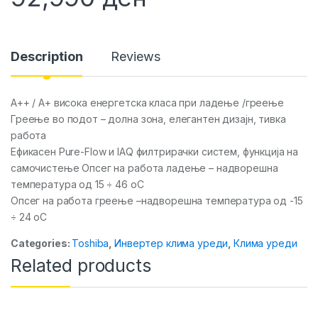
Description
Reviews
A++ / A+ висока енергетска класа при ладење /греење
Греење во подот – долна зона, елегантен дизајн, тивка
работа
Ефикасен Pure-Flow и IAQ филтрирачки систем, функција на
самочистење Опсег на работа ладење – надворешна
температура од 15 ÷ 46 oC
Опсег на работа греење –надворешна температура од -15
÷ 24 oC
Categories:
Toshiba
,
Инвертер клима уреди
,
Клима уреди
Related products