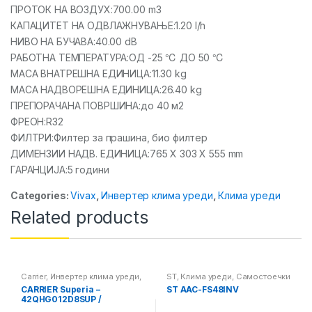
ПРОТОК НА ВОЗДУХ:700.00 m3
КАПАЦИТЕТ НА ОДВЛАЖНУВАЊЕ:1.20 l/h
НИВО НА БУЧАВА:40.00 dB
РАБОТНА ТЕМПЕРАТУРА:ОД -25 ℃ ДО 50 ℃
МАСА ВНАТРЕШНА ЕДИНИЦА:11.30 kg
МАСА НАДВОРЕШНА ЕДИНИЦА:26.40 kg
ПРЕПОРАЧАНА ПОВРШИНА:до 40 м2
ФРЕОН:R32
ФИЛТРИ:Филтер за прашина, био филтер
ДИМЕНЗИИ НАДВ. ЕДИНИЦА:765 X 303 X 555 mm
ГАРАНЦИЈА:5 години
Categories:
Vivax
,
Инвертер клима уреди
,
Клима уреди
Related products
Carrier
,
Инвертер клима уреди
,
ST
,
Клима уреди
,
Самостоечки
Клима уреди
клима уреди
CARRIER Superia –
ST AAC-FS48INV
42QHG012D8SUP /
38QHG012D8SP