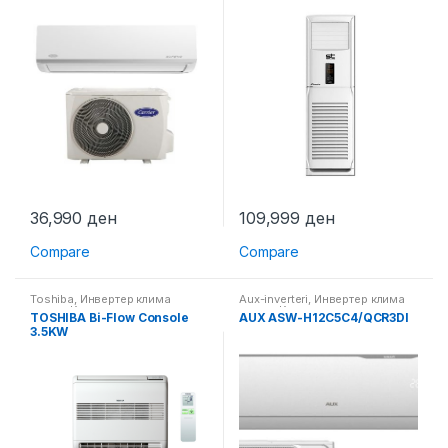
36,990
ден
109,999
ден
Compare
Compare
Toshiba
,
Инвертер клима
Aux-inverteri
,
Инвертер клима
уреди
,
Клима уреди
уреди
,
Клима уреди
TOSHIBA Bi-Flow Console
AUX ASW-H12C5C4/QCR3DI
3.5KW