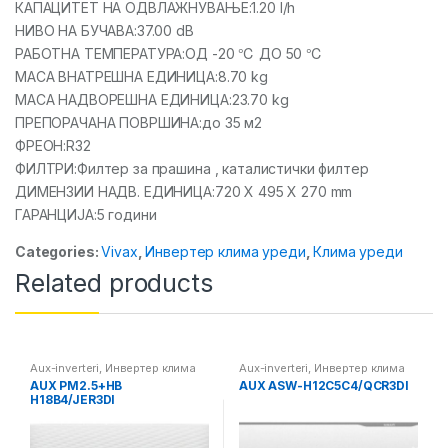
КАПАЦИТЕТ НА ОДВЛАЖНУВАЊЕ:1.20 l/h
НИВО НА БУЧАВА:37.00 dB
РАБОТНА ТЕМПЕРАТУРА:ОД -20 ℃ ДО 50 ℃
МАСА ВНАТРЕШНА ЕДИНИЦА:8.70 kg
МАСА НАДВОРЕШНА ЕДИНИЦА:23.70 kg
ПРЕПОРАЧАНА ПОВРШИНА:до 35 м2
ФРЕОН:R32
ФИЛТРИ:Филтер за прашина , каталистички филтер
ДИМЕНЗИИ НАДВ. ЕДИНИЦА:720 X 495 X 270 mm
ГАРАНЦИЈА:5 години
Categories:
Vivax
,
Инвертер клима уреди
,
Клима уреди
Related products
Aux-inverteri
,
Инвертер клима
Aux-inverteri
,
Инвертер клима
уреди
,
Клима уреди
уреди
,
Клима уреди
AUX PM2.5+HB
AUX ASW-H12C5C4/QCR3DI
H18B4/JER3DI