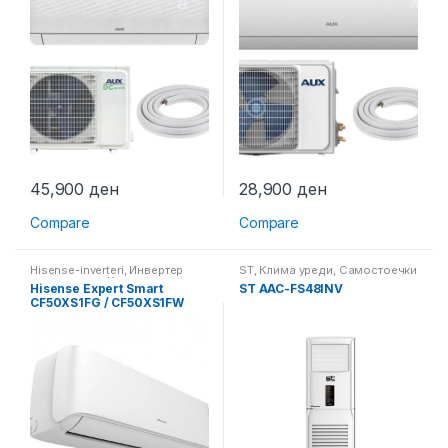
45,900
ден
28,900
ден
Compare
Compare
Hisense-inverteri
,
Инвертер
ST
,
Клима уреди
,
Самостоечки
клима уреди
,
Клима уреди
клима уреди
Hisense Expert Smart
ST AAC-FS48INV
CF50XS1FG / CF50XS1FW
WIFI