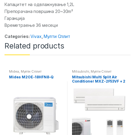
Капацитет на одвлажнување 1,2L
Препорачана површина 20~30m²
Гаранција
Времетраење 36 месеци
Categories:
Vivax
,
Мулти Сплит
Related products
Midea
,
Мулти Сплит
Mitsubishi
,
Мулти Сплит
Midea M2OE-18HFN8-Q
Mitsubishi Multi Split Air
Conditioner MXZ-2F53VF + 2
x MSZ-AP15VGK