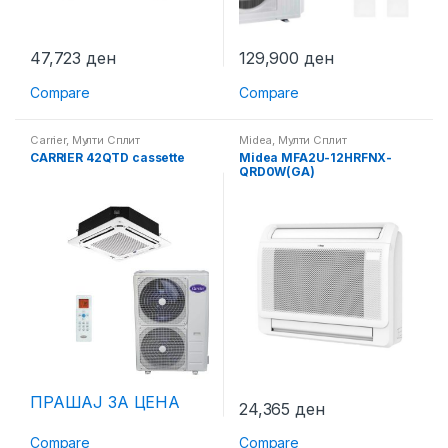
47,723
ден
129,900
ден
Compare
Compare
Carrier
,
Мулти Сплит
Midea
,
Мулти Сплит
CARRIER 42QTD cassette
Midea MFA2U-12HRFNX-
QRD0W(GA)
ПРАШАЈ ЗА ЦЕНА
24,365
ден
Compare
Compare