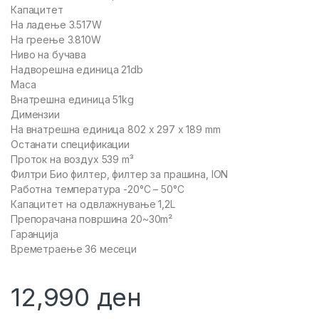
Капацитет
На ладење 3.517W
На греење 3.810W
Ниво на бучава
Надворешна единица 21db
Маса
Внатрешна единица 51kg
Димензии
На внатрешна единица 802 x 297 x 189 mm
Останати спецификации
Проток на воздух 539 m³
Филтри Био филтер, филтер за прашина, ION
Работна температура -20°C – 50°C
Капацитет на одвлажнување 1,2L
Препорачана површина 20~30m²
Гаранција
Времетраење 36 месеци
12,990
ден