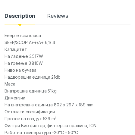
Description
Reviews
Енергетска класа
SEER/SCOP A++/A+ 6,1/ 4
Капацитет
На ладење 3.517W
На греење 3.810W
Ниво на бучава
Надворешна единица 21db
Маса
Внатрешна единица 51kg
Димензии
На внатрешна единица 802 x 297 x 189 mm
Останати спецификации
Проток на воздух 539 m³
Филтри Био филтер, филтер за прашина, ION
Работна температура -20°C – 50°C