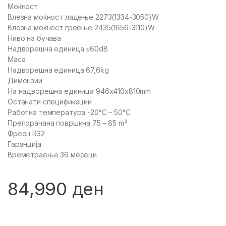
Моќност
Влезна моќност ладење 2273(1334-3050)W
Влезна моќност греење 2435(1656-3110)W
Ниво на бучава
Надворешна единица ≤60dB
Маса
Надворешна единица 67,6kg
Димензии
На надворешна единица 946x410x810mm
Останати спецификации
Работна температура -20°C – 50°C
Препорачана површина 75 – 85 m²
Фреон R32
Гаранција
Времетраење 36 месеци
84,990
ден