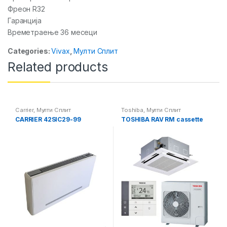
Фреон R32
Гаранција
Времетраење 36 месеци
Categories:
Vivax
,
Мулти Сплит
Related products
Carrier
,
Мулти Сплит
Toshiba
,
Мулти Сплит
CARRIER 42SIC29-99
TOSHIBA RAV RM cassette