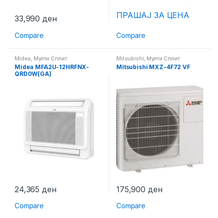
ПРАШАЈ ЗА ЦЕНА
33,990
ден
Compare
Compare
Midea
,
Мулти Сплит
Mitsubishi
,
Мулти Сплит
Midea MFA2U-12HRFNX-
Mitsubishi MXZ-4F72 VF
QRD0W(GA)
24,365
ден
175,900
ден
Compare
Compare