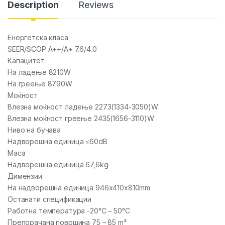
Description
Reviews
Енергетска класа
SEER/SCOP A++/A+ 7.6/4.0
Капацитет
На ладење 8210W
На греење 8790W
Моќност
Влезна моќност ладење 2273(1334-3050)W
Влезна моќност греење 2435(1656-3110)W
Ниво на бучава
Надворешна единица ≤60dB
Маса
Надворешна единица 67,6kg
Димензии
На надворешна единица 946x410x810mm
Останати спецификации
Работна температура -20°C – 50°C
Препорачана површина 75 – 85 m²