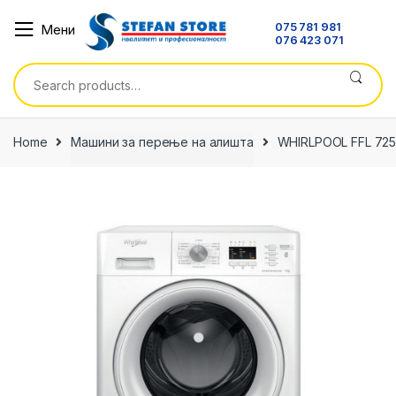
Skip
Skip
075 781 981
Мени
to
to
076 423 071
navigation
content
Search
for:
Home
Машини за перење на алишта
WHIRLPOOL FFL 725