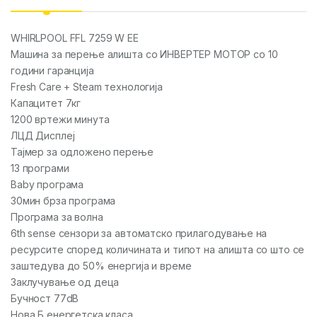
WHIRLPOOL FFL 7259 W EE
Машина за перење алишта со ИНВЕРТЕР МОТОР со 10
години гаранција
Fresh Care + Steam технологија
Капацитет 7кг
1200 вртежи минута
ЛЦД Дисплеј
Тајмер за одложено перење
13 програми
Baby програма
30мин брза програма
Програма за волна
6th sense сензори за автоматско прилагодување на
ресурсите според количината и типот на алишта со што се
заштедува до 50% енергија и време
Заклучување од деца
Бучност 77dB
Нова Б енергетска класа