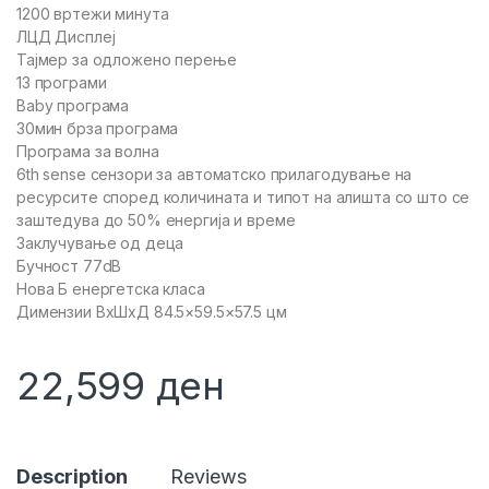
1200 вртежи минута
ЛЦД Дисплеј
Тајмер за одложено перење
13 програми
Baby програма
30мин брза програма
Програма за волна
6th sense сензори за автоматско прилагодување на
ресурсите според количината и типот на алишта со што се
заштедува до 50% енергија и време
Заклучување од деца
Бучност 77dB
Нова Б енергетска класа
Димензии ВxШxД 84.5×59.5×57.5 цм
22,599
ден
Description
Reviews