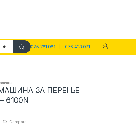
075 781 981
|
076 423 071
 алишта
– МАШИНА ЗА ПЕРЕЊЕ
– 6100N
Compare