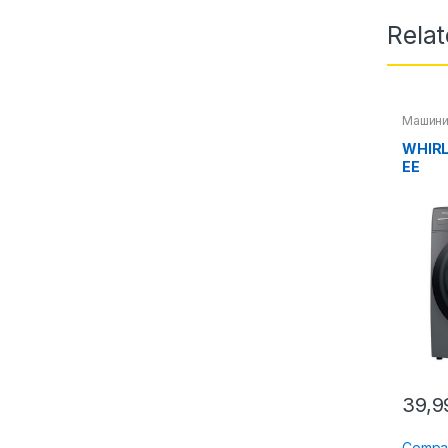
Rela
Машини
WHIR
EE
39,
Compa