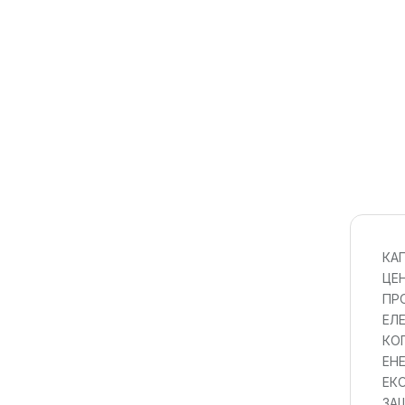
КА
ЦЕН
ПР
ЕЛ
КО
ЕН
ЕК
ЗА