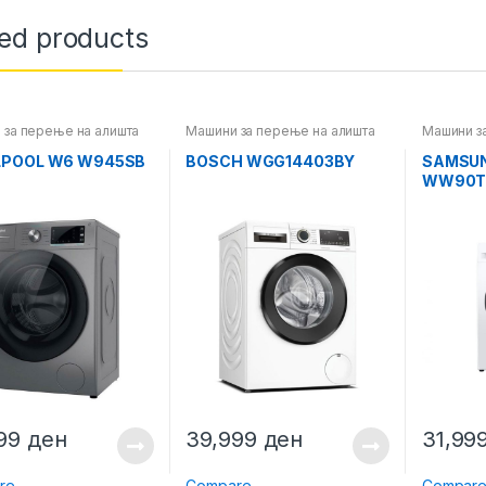
ted products
 за перење на алишта
Машини за перење на алишта
Машини з
LPOOL W6 W945SB
BOSCH WGG14403BY
SAMSU
WW90T
999
ден
39,999
ден
31,99
re
Compare
Compar