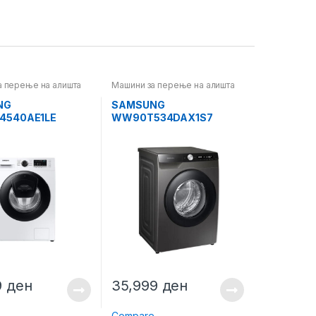
а перење на алишта
Машини за перење на алишта
NG
SAMSUNG
4540AE1LE
WW90T534DAX1S7
9
ден
35,999
ден
e
Compare