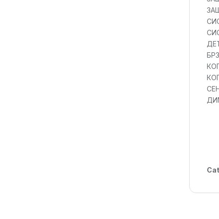
ЗА
СИ
СИ
ДЕ
БРЗ
КО
КО
СЕ
ДИМ
Cat