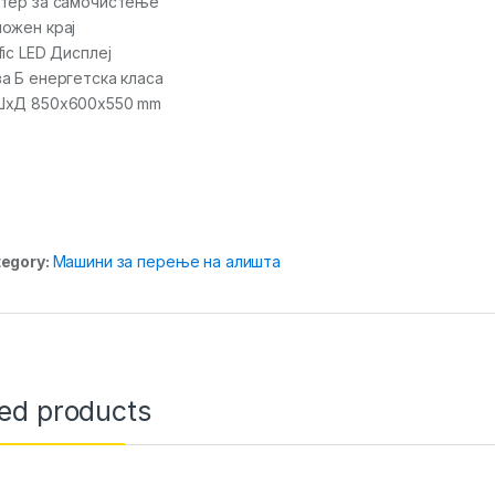
тер за самочистење
ожен крај
fic LED Дисплеј
а Б енергетска класа
ШхД 850x600x550 mm
egory:
Машини за перење на алишта
ted products