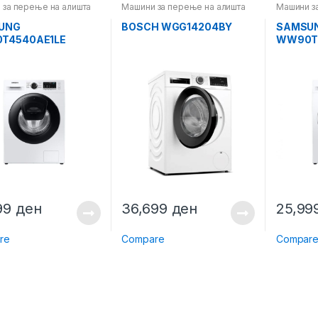
 за перење на алишта
Машини за перење на алишта
Машини з
UNG
BOSCH WGG14204BY
SAMSU
T4540AE1LE
WW90T4
99
ден
36,699
ден
25,99
re
Compare
Compar