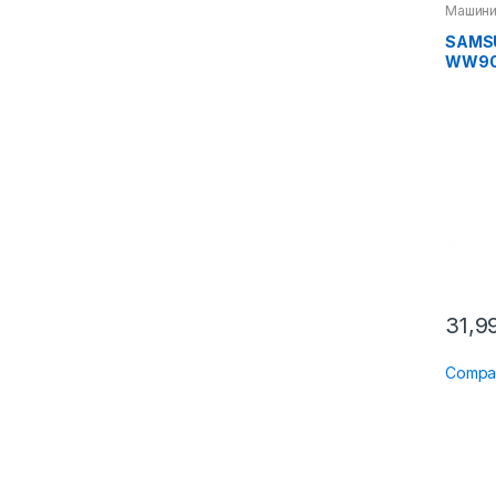
Машини
SAMS
WW90
31,9
Compa