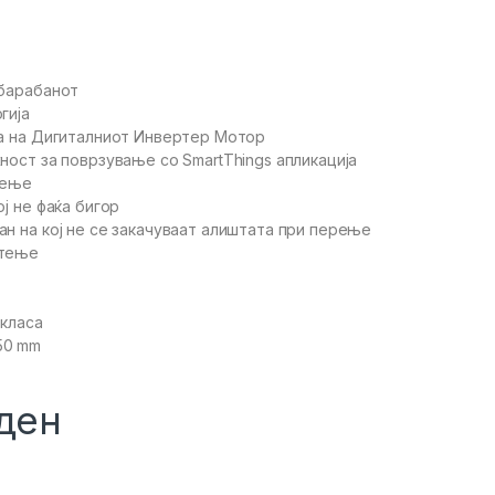
 барабанот
гија
ја на Дигиталниот Инвертер Мотор
ност за поврзување со SmartThings апликација
рење
ој не фаќа бигор
ан на кој не се закачуваат алиштата при перење
стење
 класа
50 mm
ден