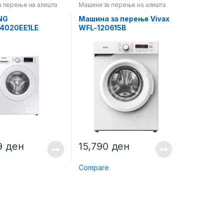
а перење на алишта
Машини за перење на алишта
NG
Машина за перење Vivax
020EE1LE
WFL-120615B
9
ден
15,790
ден
e
Compare