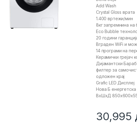
Add Wash
Crystal Gloss врата
1.400 вртежи/мин
8кг запремнина на
Eco Bubble техноло
20 години гаранци
Вграден WiFi и мож
14 програми на пе
Керамички грејач к
Дијамантски Бараб
филтер за самочи
одложен крај
Grafic LED Дисплеј
Нова Б енергетска
ВхШхД 850x600x5
30,995