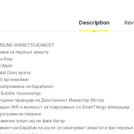
Description
Rev
MSUNG WW80T554DAW/S7
ина за перење алишта
а боја
 Wash
stal Gloss врата
00 вртежи/мин
 запремнина на барабанот
 Bubble технологија
години гаранција на Дигиталниот Инвертер Мотор
аден WiFi и можност за поврзување со SmartThings апликација
програми на перење
амички грејач кој не фаќа бигор
амантски Барабан на кој не се закачуваат алиштата при перење