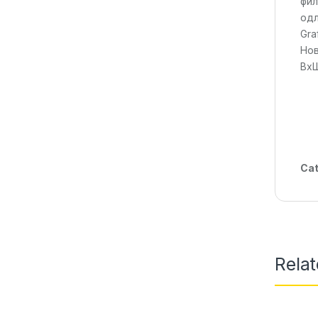
фил
одл
Gra
Нов
Вх
Cat
Rela