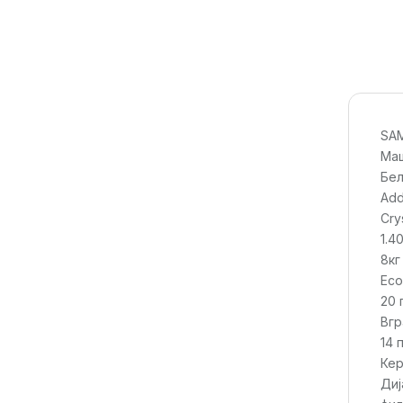
SA
Маш
Бел
Add
Cry
1.4
8кг
Eco
20 
Вгр
14 
Кер
Диј