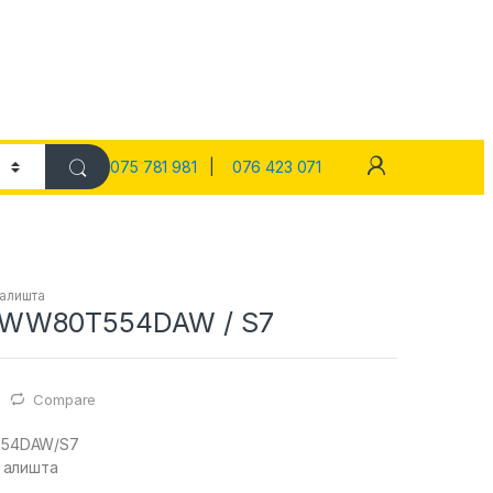
075 781 981
|
076 423 071
 алишта
WW80T554DAW / S7
Compare
54DAW/S7
 алишта