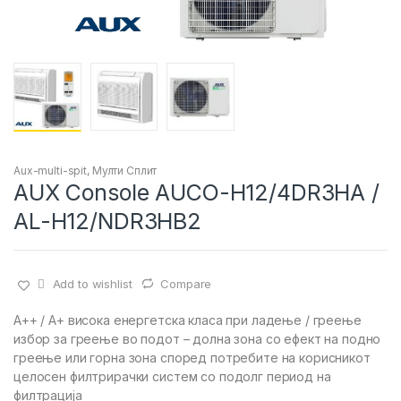
Aux-multi-spit
,
Мулти Сплит
AUX Console AUCO-H12/4DR3HA /
AL-H12/NDR3HB2
Add to wishlist
Compare
A++ / A+ висока енергетска класа при ладење / греење
избор за греење во подот – долна зона со ефект на подно
греење или горна зона според потребите на корисникот
целосен филтрирачки систем со подолг период на
филтрација