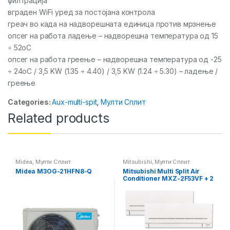
филтрација
вграден WiFi уред за постојана контрола
греач во када на надворешната единица против мрзнење
опсег на работа ладење – надворешна температура од 15
÷ 52oC
опсег на работа греење – надворешна температура од -25
÷ 24oC / 3,5 KW (1.35 ÷ 4.40) / 3,5 KW (1.24 ÷ 5.30) – ладење /
греење
Categories:
Aux-multi-spit
,
Мулти Сплит
Related products
Midea
,
Мулти Сплит
Mitsubishi
,
Мулти Сплит
Midea M3OG-21HFN8-Q
Mitsubishi Multi Split Air
Conditioner MXZ-2F53VF + 2
x MSZ-AP15VGK