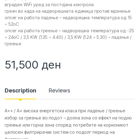
вграден WiFi уред за постојана контрола
греач во када на надворешната единица против мрзнење
опсег на работа ладење – надворешна температура од 15
÷ 52oC
опсег на работа греење – надворешна температура од -25
÷ 24oC / 3,5 KW (1.35 ÷ 4.40) / 3,5 KW (1.24 ÷ 5.30) – ладење /
греење
51,500
ден
Description
Reviews
A++ / A+ висока енергетска класа при ладење / греење
избор за греење во подот – долна зона со ефект на подно
греење или горна зона според потребите на корисникот
целосен филтрирачки систем со подолг период на