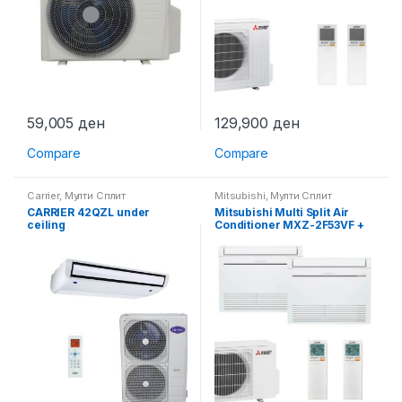
59,005
ден
129,900
ден
Compare
Compare
Carrier
,
Мулти Сплит
Mitsubishi
,
Мулти Сплит
CARRIER 42QZL under
Mitsubishi Multi Split Air
ceiling
Conditioner MXZ-2F53VF +
MSZ-KT25 + MSZ-KT25