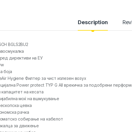
Description
Rev
SCH BGLS2BU2
восмукалка
ред директиви на ЕУ
0w
а боја
eAir Hygiene Филтер за чист излезен возух
цијална Power protect TYP G All врекичка за подобрени перфор
л капацитет на кесата
ијабилна моќ на вшмукување
ескопска цевка
ономска рачка
оматско собирање на кабелот
ркалца за движење