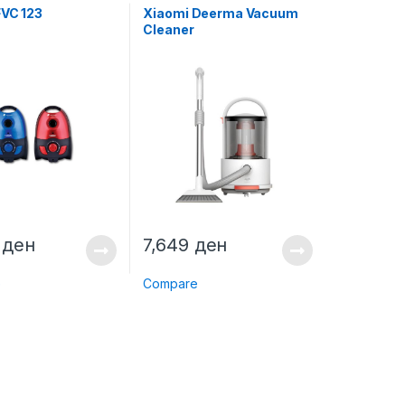
FVC 123
Xiaomi Deerma Vacuum
Cleaner
0
ден
7,649
ден
e
Compare