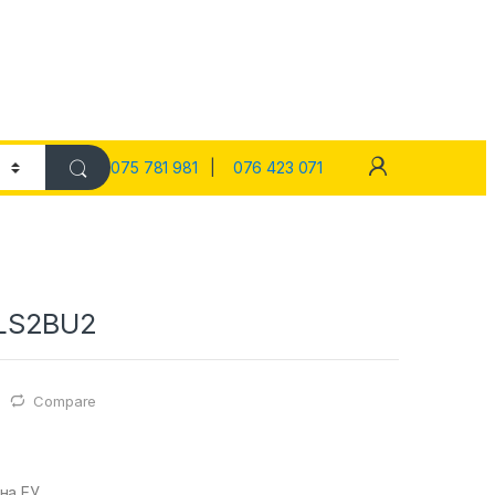
075 781 981
|
076 423 071
LS2BU2
Compare
на ЕУ