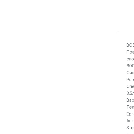
BO
Пра
спо
60
Син
Pur
Спе
3.5
Вар
Тел
Ерг
Авт
3 т