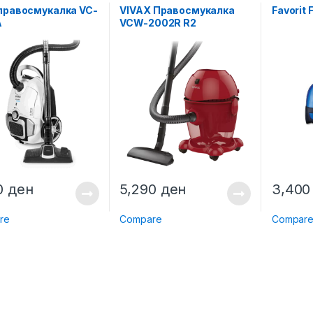
 правосмукалка VC-
VIVAX Правосмукалка
Favorit 
A
VCW-2002R R2
0
ден
5,290
ден
3,40
re
Compare
Compar