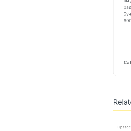
5м 
рад
Буч
60
Cat
Rela
Правос