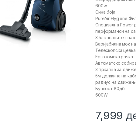
600w
Сина боја
PureAir Hygiene Фи
Специјална Power p
перформанси на са
3.5л капацитет на 
Варијабилна моќ н
Телескопска цевка
Ергономска рачка
Автоматско собир
3 тркалца за движ
5м должина на каб
радиус на движењ
Бучност 80дб
600W
7,999
д