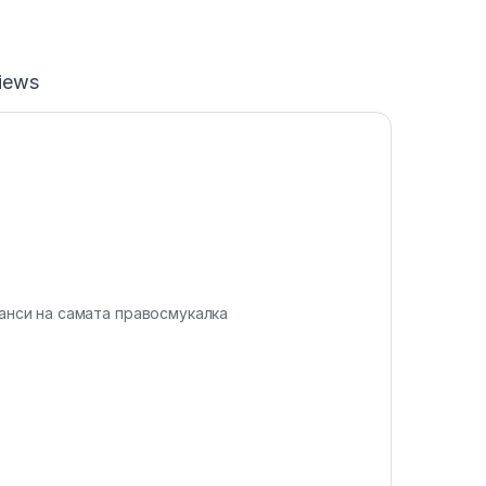
iews
манси на самата правосмукалка