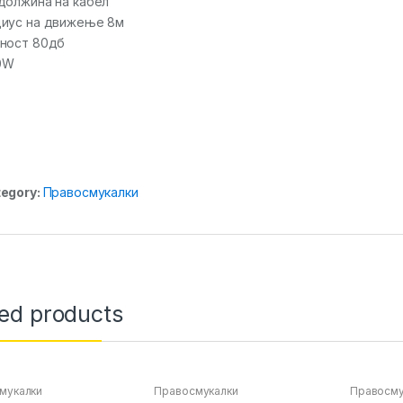
должина на кабел
иус на движење 8м
ност 80дб
0W
egory:
Правосмукалки
ted products
мукалки
Правосмукалки
Правосму