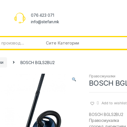
076 423 071
info@stefan.mk
ки
BOSCH BGLS2BU2
Правосмукалки
BOSCH BG
Add to wishlist
BOSCH BGLS2BU2
Правосмукалка
според директиви 