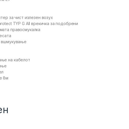
лтер за чист излезен возух
rotect TYP G All врекичка за подобрени
мата правосмукалка
кесата
а вшмукување
ање на кабелот
ење
ел
е 8м
ен