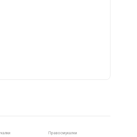
калки
Правосмукалки