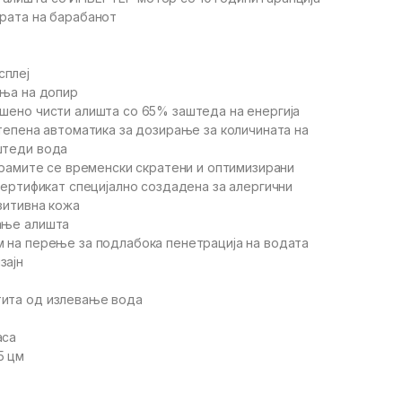
врата на барабанот
сплеј
иња на допир
ршено чисти алишта со 65% заштеда на енергија
степена автоматика за дозирање за количината на
штеди вода
ограмите се временски скратени и оптимизирани
 сертификат специјално создадена за алергични
зитивна кожа
ање алишта
м на перење за подлабока пенетрација на водата
зајн
тита од излевање вода
аса
5 цм