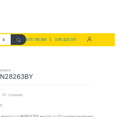
075 781 981
|
076 423 071
 алишта
N28263BY
Compare
Y
алишта со ИНВЕРТЕР мотор со 10 години гаранција