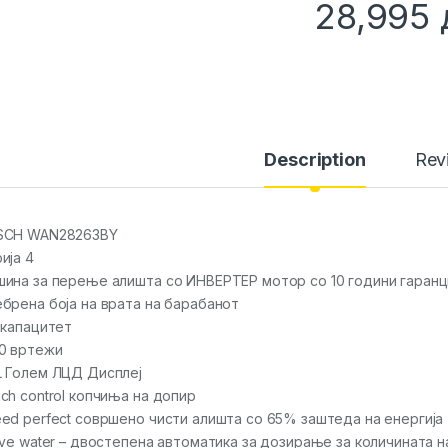
28,995
Description
Rev
SCH WAN28263BY
ија 4
ина за перење алишта со ИНВЕРТЕР мотор со 10 години гаранц
брена боја на врата на барабанот
 капацитет
0 вртежи
 Голем ЛЦД Дисплеј
ch control копчиња на допир
ed perfect совршено чисти алишта со 65% заштеда на енергија
ive water – двостепена автоматика за дозирање за количината 