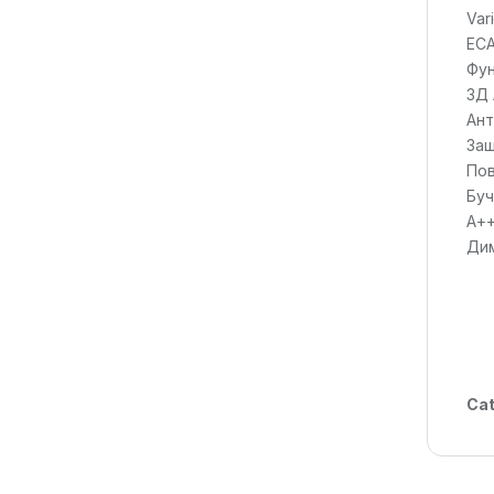
Var
ECA
Фун
3Д 
Ант
Заш
Пов
Буч
A++
Дим
Cat