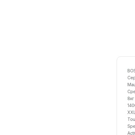
BO
Сер
Маш
Сре
8кг
140
XXL
Tou
Spe
Act