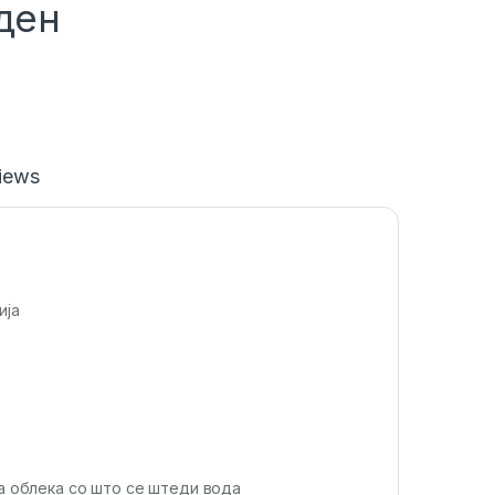
ден
iews
ија
на облека со што се штеди вода