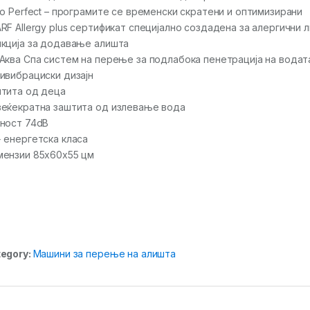
io Perfect – програмите се временски скратени и оптимизирани
RF Allergy plus сертификат специјално создадена за алергични 
кција за додавање алишта
Аква Спа систем на перење за подлабока пенетрација на водат
ивибрациски дизајн
тита од деца
еќекратна заштита од излевање вода
ност 74dB
 енергетска класа
ензии 85x60x55 цм
egory:
Машини за перење на алишта