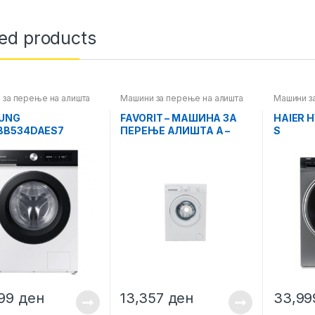
ted products
 за перење на алишта
Машини за перење на алишта
Машини з
UNG
FAVORIT – МАШИНА ЗА
HAIER 
BB534DAES7
ПЕРЕЊЕ АЛИШТА A –
S
5101N
999
ден
13,357
ден
33,9