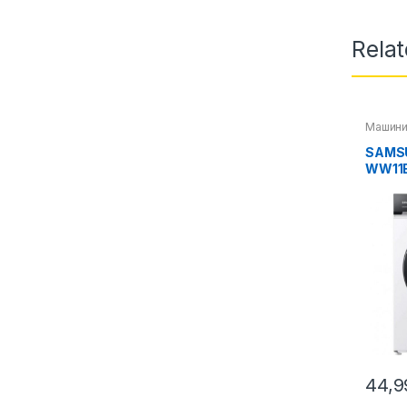
Rela
Машини
SAMS
WW11
44,