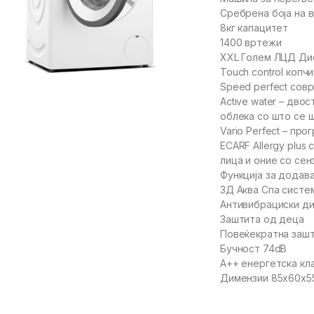
Сребрена боја на 
8кг капацитет
1400 вртежи
XXL Голем ЛЦД Ди
Touch control копч
Speed perfect сов
Active water – дво
облека со што се 
Vario Perfect – пр
ECARF Allergy plus
лица и оние со сен
Функција за додав
3Д Аква Спа систе
Антивибрациски ди
Заштита од деца
Повеќекратна заш
Бучност 74dB
A++ енергетска кл
Димензии 85x60x5