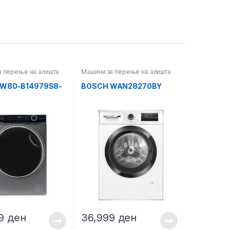
а перење на алишта
Машини за перење на алишта
HW80-B14979S8-
BOSCH WAN28270BY
99
ден
36,999
ден