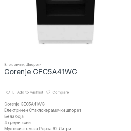
Електрични
,
Шпорети
Gorenje GEC5A41WG
Add to wishlist
Compare
Gorenje GEC5A41WG
Електричен Стаклокерамички шпорет
Бела боја
4 грејни зони
Мултисистемска Рерна 62 Литри