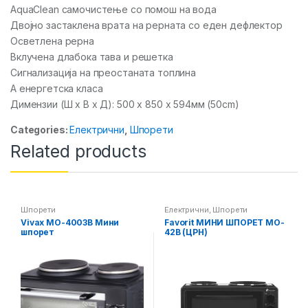
AquaClean самочистење со помош на вода
Двојно застаклена врата на рерната со еден дефлектор
Осветлена рерна
Вклучена длабока тава и решетка
Сигнализација на преостаната топлина
А енергетска класа
Димензии (Ш x В x Д): 500 x 850 x 594мм (50cm)
Categories:
Електрични
,
Шпорети
Related products
Шпорети
Електрични
,
Шпорети
Vivax MO-4003B Мини
Favorit МИНИ ШПОРЕТ MO-
шпорет
42B (ЦРН)