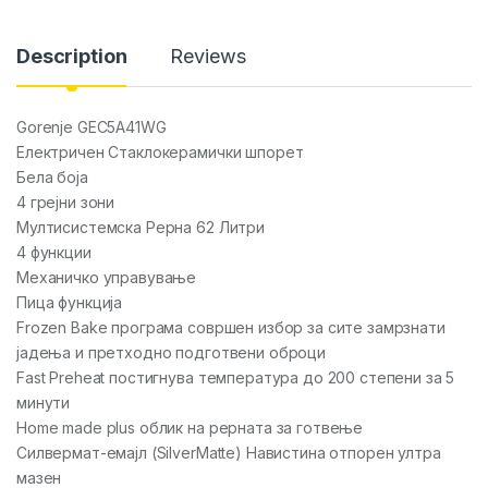
Description
Reviews
Gorenje GEC5A41WG
Електричен Стаклокерамички шпорет
Бела боја
4 грејни зони
Мултисистемска Рерна 62 Литри
4 функции
Механичко управување
Пица функција
Frozen Bake програма совршен избор за сите замрзнати
јадења и претходно подготвени оброци
Fast Preheat постигнува температура до 200 степени за 5
минути
Home made plus облик на рерната за готвење
Силвермат-емајл (SilverMatte) Навистина отпорен ултра
мазен