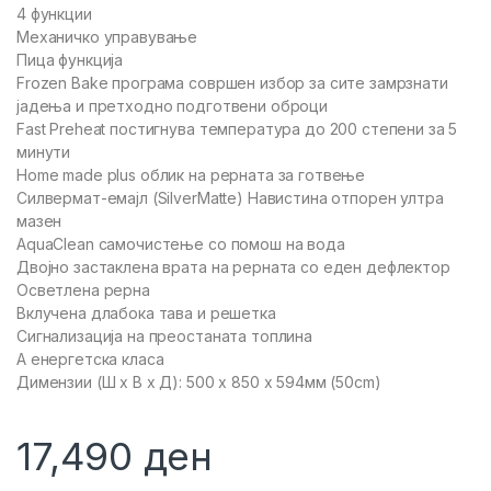
4 функции
Механичко управување
Пица функција
Frozen Bake програма совршен избор за сите замрзнати
јадења и претходно подготвени оброци
Fast Preheat постигнува температура до 200 степени за 5
минути
Home made plus облик на рерната за готвење
Силвермат-емајл (SilverMatte) Навистина отпорен ултра
мазен
AquaClean самочистење со помош на вода
Двојно застаклена врата на рерната со еден дефлектор
Осветлена рерна
Вклучена длабока тава и решетка
Сигнализација на преостаната топлина
А енергетска класа
Димензии (Ш x В x Д): 500 x 850 x 594мм (50cm)
17,490
ден