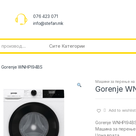
076 423 071
info@stefan.mk
Gorenje WNHPI94BS
Машини за перење на
Gorenje W
Add to wishlist
Gorenje WNHPI94B
Машина за перење
Црна врата