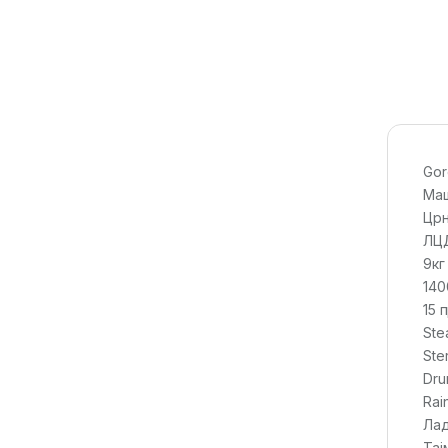
Gor
Маш
Црн
ЛЦД
9кг
140
15 
Ste
Ste
Dru
Rai
Лад
Тај