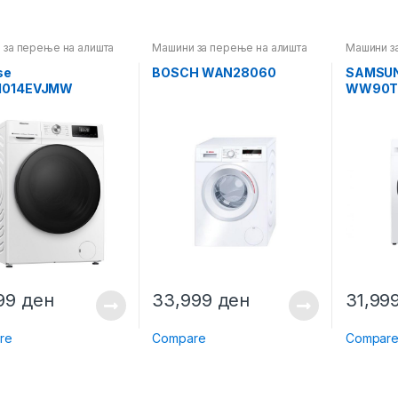
 за перење на алишта
Машини за перење на алишта
Машини з
se
BOSCH WAN28060
SAMSU
1014EVJMW
WW90T
999
ден
33,999
ден
31,99
re
Compare
Compar