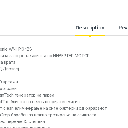
Description
Rev
enje WNHPI94BS
ина за перење алишта со ИНВЕРТЕР МОТОР
а врата
 Дисплеј
0 вртежи
програми
amTech генератор на пареа
rilTub Алишта со секогаш пријатен мирис
m clean елиминирање на сите бактерии од барабанот
nDrop барабан за нежно третирање на алиштата
но перење 15 степени
мер за одложено перење