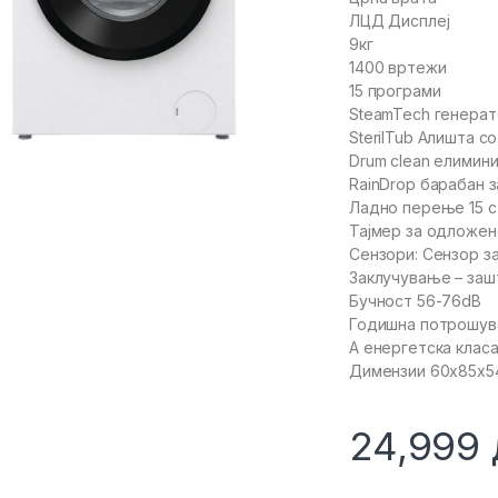
ЛЦД Дисплеј
9кг
1400 вртежи
15 програми
SteamTech генерат
SterilTub Алишта с
Drum clean елимин
RainDrop барабан 
Ладно перење 15 
Тајмер за одложе
Сензори: Сензор за
Заклучување – заш
Бучност 56-76dB
Годишна потрошува
А енергетска клас
Димензии 60x85x5
24,999