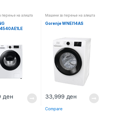
а перење на алишта
Машини за перење на алишта
NG
Gorenje WNEI14AS
4540AE1LE
9
ден
33,999
ден
e
Compare