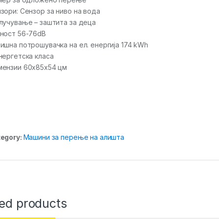
зори: Сензор за ниво на вода
лучување – заштита за деца
ност 56-76dB
ишна потрошувачка на ел. енергија 174 kWh
нергетска класа
ензии 60x85x54 цм
egory:
Машини за перење на алишта
ted products