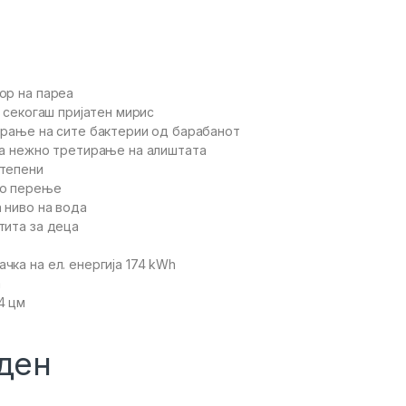
ор на пареа
о секогаш пријатен мирис
ирање на сите бактерии од барабанот
за нежно третирање на алиштата
степени
но перење
 ниво на вода
тита за деца
чка на ел. енергија 174 kWh
а
4 цм
ден