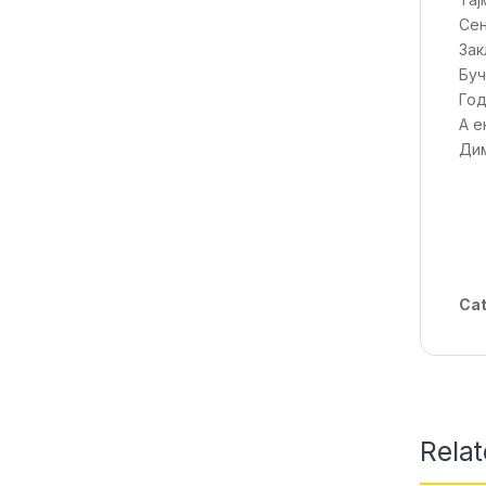
Сен
Зак
Буч
Год
А е
Дим
Cat
Rela