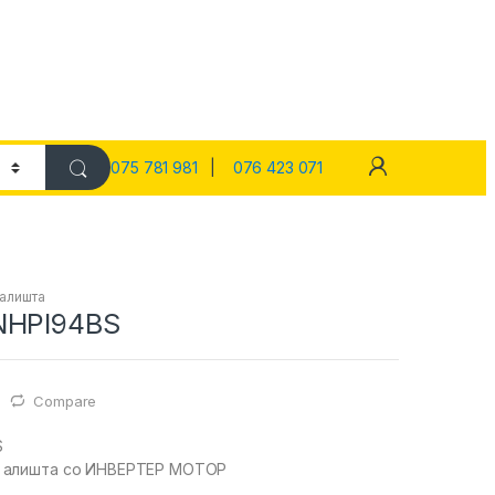
075 781 981
|
076 423 071
 алишта
NHPI94BS
Compare
S
 алишта со ИНВЕРТЕР МОТОР