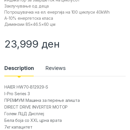
Заклучување од деца
Потрошувачка на ел. енергија на 100 циклуси 40kWh
A-10% енергетска класа
Димензии 85×46.5×60 цм
23,999
ден
Description
Reviews
HAIER HW70-B12929-S
I-Pro Series 3
ПРЕМИУМ Машина за перење алишта
DIRECT DRIVE INVERTER МОТОР
Голем ЛЦД Дисплеј
Бела боја со XXL црна врата
7кг капацитет