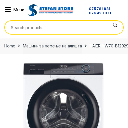
Skip
Skip
075 781 981
Мени
to
to
076 423 071
navigation
content
Search
for:
Home
Машини за перење на алишта
HAIER HW70-B1292