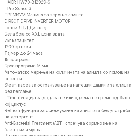
HAIER HW70-B12929-S
I-Pro Series 3
ПРЕМИУМ Машина за перење алишта
DIRECT DRIVE INVERTER МОТОР
Голем ЛЦД Дисплеј
Бела боја со XXL црна врата
7кг капацитет
1200 вртежи
Тајмер до 24 часа
15 програми
Брза програма 15 мин
Автоматско мерење на количината на алишта со помош на
сензори
Steam пареа за остранување на најтешки дамки и за алишта
без пеглање
I-Time функција за додавање или одземање време од било
кој циклус
Refresh функција за освежување на алиштата без употреба
на детергент
Anti-Bacterial Treatment (ABT) спречува формирање на
бактерии и мувла
Индикатор за завршеток на циклусот