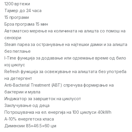
1200 вртежи
Тајмер до 24 часа
15 програми
Брза програма 15 мин
Автоматско мерење на количината на алишта со помош на
сензори
Steam пареа за остранување на најтешки дамки и за алишта
без пеглање
I-Time функција за додавање или одземање време од било
кој циклус
Refresh функција за освежување на алиштата без употреба
на детергент
Anti-Bacterial Treatment (ABT) спречува формирање на
бактерии и мувла
Индикатор за завршеток на циклусот
Заклучување од деца
Потрошувачка на ел. енергија на 100 циклуси 40kWh
A-10% енергетска класа
Димензии 85×46.5×60 цм