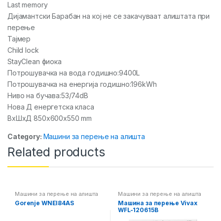
Last memory
Дијамантски Барабан на кој не се закачуваат алиштата при
перење
Тајмер
Child lock
StayClean фиока
Потрошувачка на вода годишно:9400L
Потрошувачка на енергија годишно:196kWh
Ниво на бучава:53/74dB
Нова Д енергетска класа
ВхШхД 850x600x550 mm
Category:
Машини за перење на алишта
Related products
Машини за перење на алишта
Машини за перење на алишта
Gorenje WNEI84AS
Машина за перење Vivax
WFL-120615B