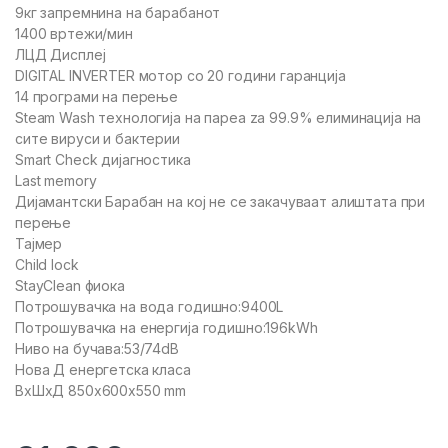
9кг запремнина на барабанот
1400 вртежи/мин
ЛЦД Дисплеј
DIGITAL INVERTER мотор со 20 години гаранција
14 програми на перење
Steam Wash технологија на пареа za 99.9% елиминација на
сите вируси и бактерии
Smart Check дијагностика
Last memory
Дијамантски Барабан на кој не се закачуваат алиштата при
перење
Тајмер
Child lock
StayClean фиока
Потрошувачка на вода годишно:9400L
Потрошувачка на енергија годишно:196kWh
Ниво на бучава:53/74dB
Нова Д енергетска класа
ВхШхД 850x600x550 mm