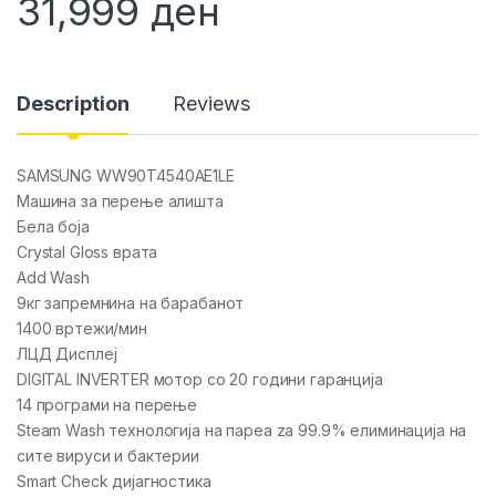
31,999
ден
Description
Reviews
SAMSUNG WW90T4540AE1LE
Машина за перење алишта
Бела боја
Crystal Gloss врата
Add Wash
9кг запремнина на барабанот
1400 вртежи/мин
ЛЦД Дисплеј
DIGITAL INVERTER мотор со 20 години гаранција
14 програми на перење
Steam Wash технологија на пареа za 99.9% елиминација на
сите вируси и бактерии
Smart Check дијагностика