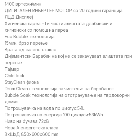
1400 вртежи/мин
ДИГИТАЛЕН ИНВЕРТЕР МОТОР со 20 години гаранција
ЛЦД Дисплеј
Хигиенска пареа – Ги чисти алиштата длабински и
хигиенски со помош на пареа
Eco Bubble технологија
15мин. брзо перење
Врата од калено стакло
Дијамантски Барабан на кој не се закачуваат алиштата при
перење
Тајмер
Child lock
StayClean фиока
Drum Clean+ технологија за чистење на барабанот
Bubble Soak технологија на отстранување на тврдокорни
дамки
Потрошувачка на вода по циклус:54L
Потрошувачка на енергија 100 циклуси:53kWh
Ниво на бучава:72dB
Нова А енергетска класа
ВхШхД 850x600x600 mm