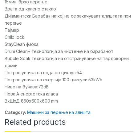
15мин. брзо перење
Врата од калено стакло
Дијамантски Барабан на кој не се закачуваат алиштата при
перење
Тајмер
Child lock
StayClean фиока
Drum Clean+ технологија за чистење на барабанот
Bubble Soak технологија на отстранување на тврдокорни
дамки
Потрошувачка на вода по циклус:54L
Потрошувачка на енергија 100 циклуси:53kWh
Ниво на бучава:72dB
Нова А енергетска класа
ВхШхД 850x600x600 mm
Category:
Машини за перење на алишта
Related products