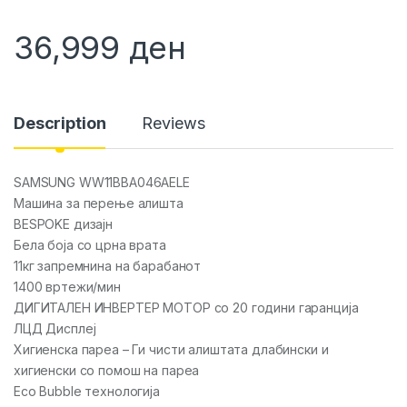
36,999
ден
Description
Reviews
SAMSUNG WW11BBA046AELE
Машина за перење алишта
BESPOKE дизајн
Бела боја со црна врата
11кг запремнина на барабанот
1400 вртежи/мин
ДИГИТАЛЕН ИНВЕРТЕР МОТОР со 20 години гаранција
ЛЦД Дисплеј
Хигиенска пареа – Ги чисти алиштата длабински и
хигиенски со помош на пареа
Eco Bubble технологија