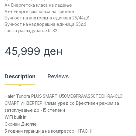
A+ Енергетска класа на ладење
A++ Енергетска класа на греење
Бучност на внатрешна единица 25/44дб
Бучност на надворешна единица 65дб
Гас за разладување R-32
45,999
ден
Description
Reviews
Haier Tundra PLUS SMART U50MEGFRA/AS50TDDHRA-CLC
СМАРТ ИНВЕРТЕР Клима уред со Ефективен режим за
затоплување до -15 степени
WiFi built in
Скриен Дисплеј
5 години гаранција на компресор HITACHI