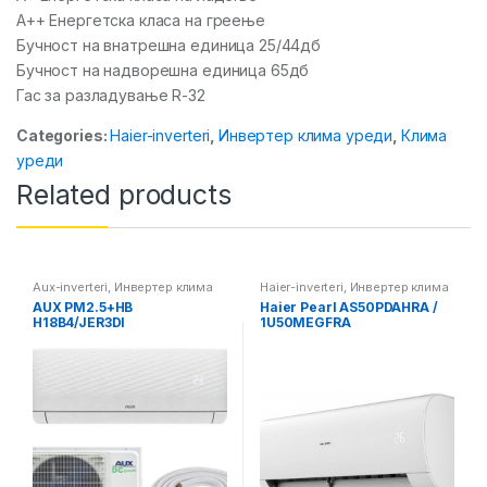
A++ Енергетска класа на греење
Бучност на внатрешна единица 25/44дб
Бучност на надворешна единица 65дб
Гас за разладување R-32
Categories:
Haier-inverteri
,
Инвертер клима уреди
,
Клима
уреди
Related products
Aux-inverteri
,
Инвертер клима
Haier-inverteri
,
Инвертер клима
уреди
,
Клима уреди
уреди
,
Клима уреди
AUX PM2.5+HB
Haier Pearl AS50PDAHRA /
H18B4/JER3DI
1U50MEGFRA