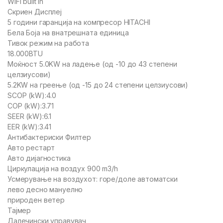
WiFi built in
Скриен Дисплеј
5 години гаранција на компресор HITACHI
Бела Боја на внатрешната единица
Тивок режим на работа
18.000BTU
Моќност 5.0KW на ладење (од -10 до 43 степени
целзиусови)
5.2KW на греење (од -15 до 24 степени целзиусови)
SCOP (kW):4.0
COP (kW):3.71
SEER (kW):6.1
EER (kW):3.41
Антибактериски Филтер
Авто рестарт
Авто дијагностика
Циркулација на воздух 900 m3/h
Усмерување на воздухот: горе/доле автоматски
лево десно мануелно
природен ветер
Тајмер
Далечински управувач