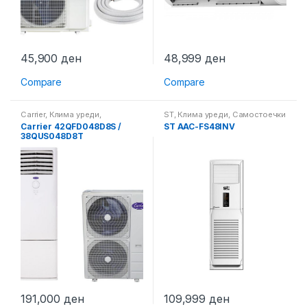
45,900
ден
48,999
ден
Compare
Compare
Carrier
,
Клима уреди
,
ST
,
Клима уреди
,
Самостоечки
Самостоечки клима уреди
клима уреди
Carrier 42QFD048D8S /
ST AAC-FS48INV
38QUS048D8T
191,000
ден
109,999
ден