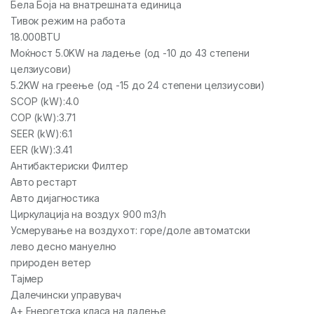
Бела Боја на внатрешната единица
Тивок режим на работа
18.000BTU
Моќност 5.0KW на ладење (од -10 до 43 степени
целзиусови)
5.2KW на греење (од -15 до 24 степени целзиусови)
SCOP (kW):4.0
COP (kW):3.71
SEER (kW):6.1
EER (kW):3.41
Антибактериски Филтер
Авто рестарт
Авто дијагностика
Циркулација на воздух 900 m3/h
Усмерување на воздухот: горе/доле автоматски
лево десно мануелно
природен ветер
Тајмер
Далечински управувач
A+ Енергетска класа на ладење