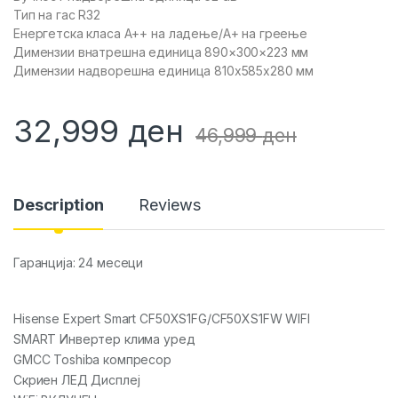
Тип на гас R32
Енергетска класа А++ на ладење/А+ на греење
Димензии внатрешна единица 890×300×223 мм
Димензии надворешна единица 810x585x280 мм
32,999
ден
46,999
ден
Description
Reviews
Гаранција: 24 месеци
Hisense Expert Smart CF50XS1FG/CF50XS1FW WIFI
SMART Инвертер клима уред
GMCC Toshiba компресор
Скриен ЛЕД Дисплеј