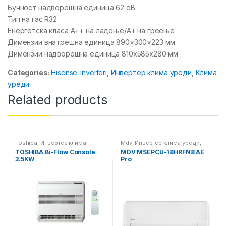
Бучност надворешна единица 62 dB
Тип на гас R32
Енергетска класа А++ на ладење/А+ на греење
Димензии внатрешна единица 890×300×223 мм
Димензии надворешна единица 810x585x280 мм
Categories:
Hisense-inverteri
,
Инвертер клима уреди
,
Клима
уреди
Related products
Toshiba
,
Инвертер клима
Mdv
,
Инвертер клима уреди
,
уреди
,
Клима уреди
Клима уреди
TOSHIBA Bi-Flow Console
MDV MSEPCU-18HRFN8 AE
3.5KW
Pro