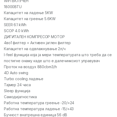
WiFi ВКЛУЧЕН
18000BTU
Капацитет на ладење 5KW
Капацитет на греење 5.6KW
SEER 6.1 kWh
SCOP 4.0 kWh
ДИГИТАЛЕН КОМПРЕСОР МОТОР
4во1 филтер + Активен јаглен филтер
Капацитет на одвлажнување 2л/ч
I-feel функција која ја мери температурата што треба да се
постигне онаму каде што е далечинксиот управувач
Проток на воздух 880cbm3/h
4D Auto swing
Turbo cooling ладење
Тајмер 24 часа
Sleep функција
Самодијагностика
Работна температура греење -20/+24
Работна температура ладење -15/+43
Бучност внатрешна единица 56 dB