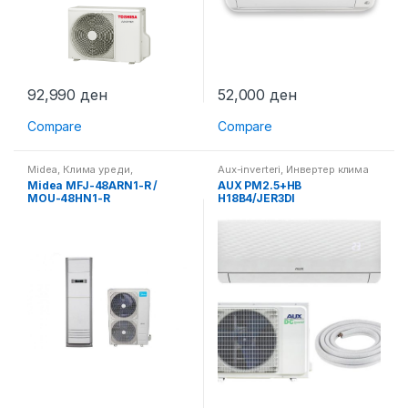
92,990
ден
52,000
ден
Compare
Compare
Midea
,
Клима уреди
,
Aux-inverteri
,
Инвертер клима
Самостоечки клима уреди
уреди
,
Клима уреди
Midea MFJ-48ARN1-R /
AUX PM2.5+HB
MOU-48HN1-R
H18B4/JER3DI