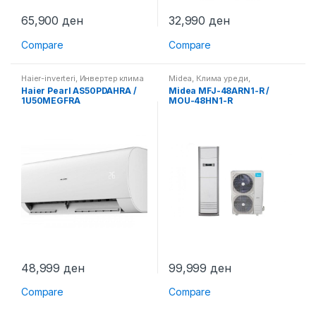
65,900
ден
32,990
ден
Compare
Compare
Haier-inverteri
,
Инвертер клима
Midea
,
Клима уреди
,
уреди
,
Клима уреди
Самостоечки клима уреди
Haier Pearl AS50PDAHRA /
Midea MFJ-48ARN1-R /
1U50MEGFRA
MOU-48HN1-R
48,999
ден
99,999
ден
Compare
Compare