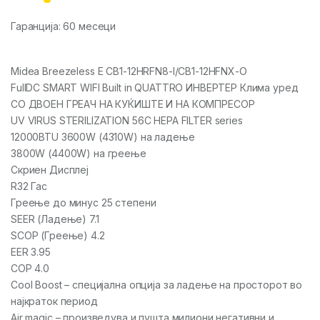
Гаранција: 60 месеци
Midea Breezeless E CB1-12HRFN8-I/CB1-12HFNX-O
FullDC SMART WIFI Built in QUATTRO ИНВЕРТЕР Клима уред
СО ДВОЕН ГРЕАЧ НА КУЌИШТЕ И НА КОМПРЕСОР
UV VIRUS STERILIZATION 56C HEPA FILTER series
12000BTU 3600W (4310W) на ладење
3800W (4400W) на греење
Скриен Дисплеј
R32 Гас
Греење до минус 25 степени
SEER (Ладење) 7.1
SCOP (Греење) 4.2
EER 3.95
COP 4.0
Cool Boost – специјална опција за ладење на просторот во
најкраток период
Air magic – произведува и пушта милиони негативни и