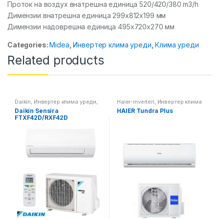
Проток на воздух внатрешна единица 520/420/380 m3/h
Димензии внатрешна единица 299x812x199 мм
Димензии надоврешна единица 495x720x270 мм
Categories:
Midea
,
Инвертер клима уреди
,
Клима уреди
Related products
Daikin
,
Инвертер клима уреди
,
Haier-inverteri
,
Инвертер клима
Клима уреди
уреди
,
Клима уреди
Daikin Sensira
HAIER Tundra Plus
FTXF42D/RXF42D