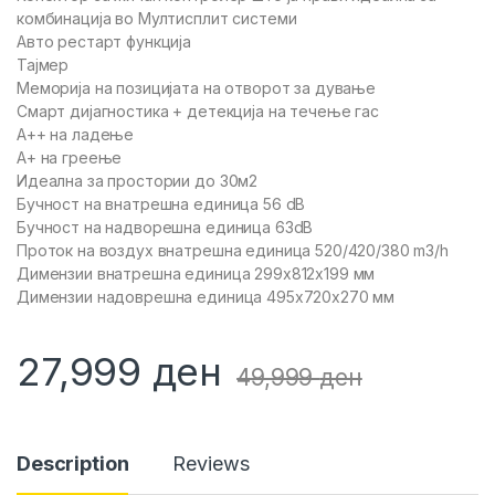
комбинација во Мултисплит системи
Авто рестарт функција
Тајмер
Меморија на позицијата на отворот за дување
Смарт дијагностика + детекција на течење гас
A++ на ладење
А+ на греење
Идеална за простории до 30м2
Бучност на внатрешна единица 56 dB
Бучност на надворешна единица 63dB
Проток на воздух внатрешна единица 520/420/380 m3/h
Димензии внатрешна единица 299x812x199 мм
Димензии надоврешна единица 495x720x270 мм
27,999
ден
49,999
ден
Description
Reviews