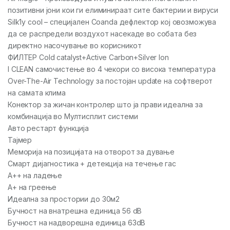
позитивни јони кои ги елиминираат сите бактерии и вируси
Silk1y cool – специјален Coanda дефлектор кој овозможува
да се распредели воздухот насекаде во собата без
директно насочување во корисникот
ФИЛТЕР Cold catalyst+Active Carbon+Silver Ion
I CLEAN самочистење во 4 чекори со висока температура
Over-The-Air Technology за постојан update на софтверот
на самата клима
Конектор за жичан контролер што ја прави идеална за
комбинација во Мултисплит системи
Авто рестарт функција
Тајмер
Меморија на позицијата на отворот за дување
Смарт дијагностика + детекција на течење гас
A++ на ладење
А+ на греење
Идеална за простории до 30м2
Бучност на внатрешна единица 56 dB
Бучност на надворешна единица 63dB