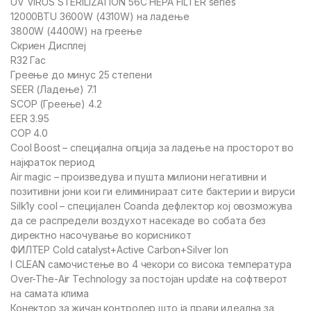
UV VIRUS STERILIZATION 56C HEPA FILTER series
12000BTU 3600W (4310W) на ладење
3800W (4400W) на греење
Скриен Дисплеј
R32 Гас
Греење до минус 25 степени
SEER (Ладење) 7.1
SCOP (Греење) 4.2
EER 3.95
COP 4.0
Cool Boost – специјална опција за ладење на просторот во
најкраток период
Air magic – произведува и пушта милиони негативни и
позитивни јони кои ги елиминираат сите бактерии и вируси
Silk1y cool – специјален Coanda дефлектор кој овозможува
да се распредели воздухот насекаде во собата без
директно насочување во корисникот
ФИЛТЕР Cold catalyst+Active Carbon+Silver Ion
I CLEAN самочистење во 4 чекори со висока температура
Over-The-Air Technology за постојан update на софтверот
на самата клима
Конектор за жичан контролер што ја прави идеална за