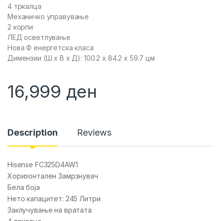
4 тркалца
Механичко управување
2 корпи
ЛЕД осветлување
Нова Ф енергетска класа
Димензии (Ш x В x Д): 100.2 x 84.2 x 59.7 цм
16,999
ден
Description
Reviews
Hisense FC325D4AW1
Хоризонтален Замрзнувач
Бела боја
Нето капацитет: 245 Литри
Заклучување на вратата