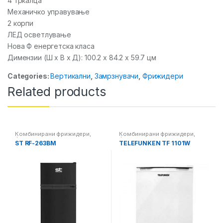
4 тркалца
Механичко управување
2 корпи
ЛЕД осветлување
Нова Ф енергетска класа
Димензии (Ш x В x Д): 100.2 x 84.2 x 59.7 цм
Categories:
Вертикални
,
Замрзнувачи
,
Фрижидери
Related products
Комбинирани фрижидери
,
Комбинирани фрижидери
,
Фрижидери
Фрижидери
ST RF-263BM
TELEFUNKEN TF 1101W