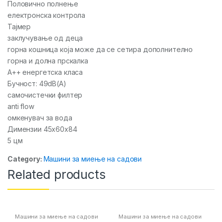
Половично полнење
електронска контрола
Тајмер
заклучување од деца
горна кошница која може да се сетира дополнително
горна и долна прскалка
А++ енергетска класа
Бучност: 49dB(A)
самочистечки филтер
anti flow
омкенувач за вода
Димензии 45x60x84
5 цм
Category:
Машини за миење на садови
Related products
Машини за миење на садови
Машини за миење на садови