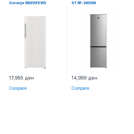
Фрижидери
Фрижидери
Gorenje RB615FEW5
ST RF-385SM
17,995
ден
14,999
ден
Compare
Compare