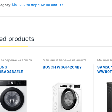
egory:
Машини за перење на алишта
ted products
 за перење на алишта
Машини за перење на алишта
Машини з
UNG
BOSCH WGG14204BY
SAMSU
BBA046AELE
WW90T