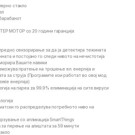
перно стакло
ел
 барабанот
ЕР МОТОР со 20 години гаранција
апредно сензорирање за да ја детектира тежината
ината и постојано го следи нивото на нечистотија
еморира Вашите навики
озможува пратење на трошење ел. енергија и
та за струја (Програмите кои работат во овој мод
еќе енергија)
гија на пареа za 99.9% елиминација на сите вируси
ологија
оматски го распределува потребното ниво на
врзување со апликација SmartThings
а за перење на алиштата за 59 минути
такло