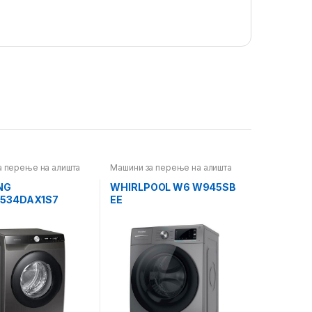
а перење на алишта
Машини за перење на алишта
NG
WHIRLPOOL W6 W945SB
534DAX1S7
EE