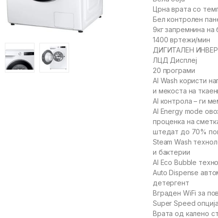
Црна врата со тем
Бел контролен пан
9кг запремнина на
1400 вртежи/мин
ДИГИТАЛЕН ИНВЕРТ
ЛЦД Дисплеј
20 програми
AI Wash користи н
и мекоста на ткаен
AI контрола – ги м
AI Energy mode ов
проценка на сметка
штедат до 70% пов
Steam Wash техноло
и бактерии
AI Eco Bubble техн
Auto Dispense авт
детергент
Вграден WiFi за по
Super Speed опциј
Врата од калено с