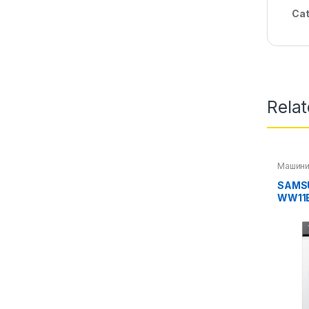
Cat
Rela
Машини
SAMS
WW11