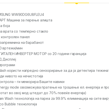
MSUNG WW90DG6U8FLEU4
РТ Машина за перење алишта
а боја
а врата со темперно стакло
 контролен панел
 запремнина на барабанот
0 вртежи/мин
ИТАЛЕН ИНВЕРТЕР МОТОР со 20 години гаранција
 Дисплеј
програми
Wash користи напредно сензорирање за да ја детектира тежинат
ди нивото на нечистотија
контрола – ги меморира Вашите навики
Energy mode овозможува пратење на трошење ел. енергија и про
отат во овој мод штедат до 70% повеќе енергија)
am Wash технологија на пареа za 99.9% елиминација на сите вир
Eco Bubble технологија