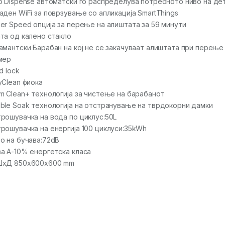
o Dispense автоматски го распределува потребното ниво на де
аден WiFi за поврзување со апликација SmartThings
er Speed опција за перење на алиштата за 59 минути
та од калено стакло
амантски Барабан на кој не се закачуваат алиштата при перење
мер
ld lock
yClean фиока
m Clean+ технологија за чистење на барабанот
ble Soak технологија на отстранување на тврдокорни дамки
рошувачка на вода по циклус:50L
рошувачка на енергија 100 циклуси:35kWh
о на бучава:72dB
а А-10% енергетска класа
ШхД 850x600x600 mm