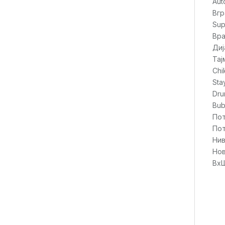
Aut
Вгр
Sup
Вра
Диј
Тај
Chi
Sta
Dru
Bub
Пот
Пот
Нив
Нов
Вх