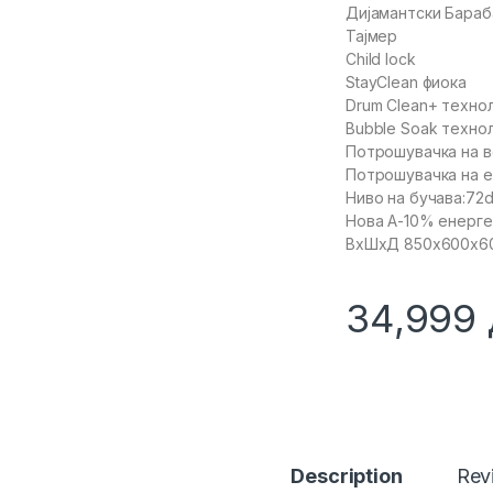
Дијамантски Бараб
Тајмер
Child lock
StayClean фиока
Drum Clean+ техно
Bubble Soak техно
Потрошувачка на в
Потрошувачка на е
Ниво на бучава:72
Нова А-10% енерге
ВхШхД 850x600x6
34,999
Description
Rev