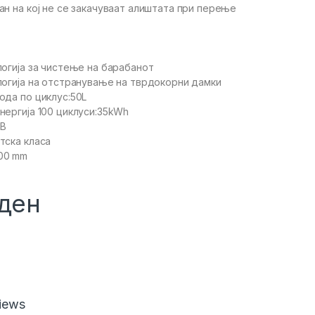
ан на кој не се закачуваат алиштата при перење
логија за чистење на барабанот
логија на отстранување на тврдокорни дамки
ода по циклус:50L
нергија 100 циклуси:35kWh
dB
тска класа
00 mm
ден
iews