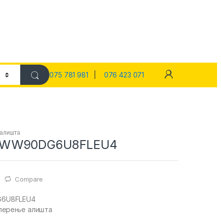
075 781 981
|
076 423 071
 алишта
 WW90DG6U8FLEU4
Compare
6U8FLEU4
перење алишта