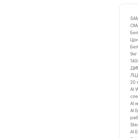
SA
СМА
Бел
Црн
Бел
9кг
140
ДИГ
ЛЦД
20 
AI 
сле
AI 
AI 
раб
Ste
AI 