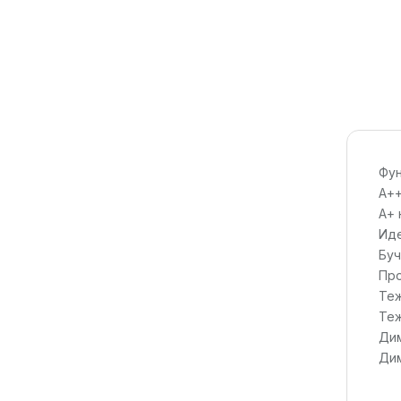
Фун
A++
А+ 
Иде
Буч
Про
Теж
Теж
Дим
Дим