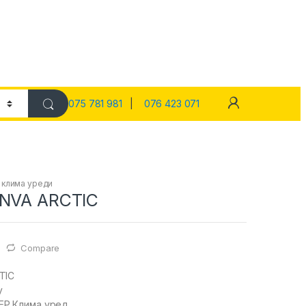
075 781 981
|
076 423 071
 клима уреди
INVA ARCTIC
Compare
TIC
y
Р Клима уред