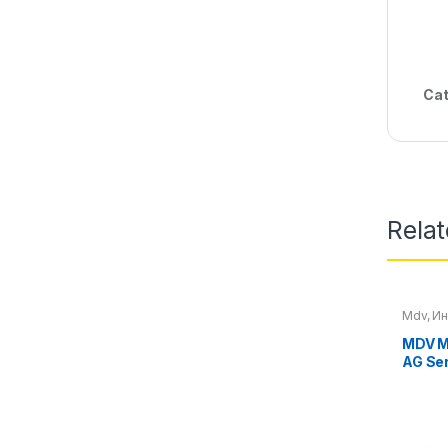
Cat
Rela
Mdv
,
Ин
Клима 
MDV 
AG Ser