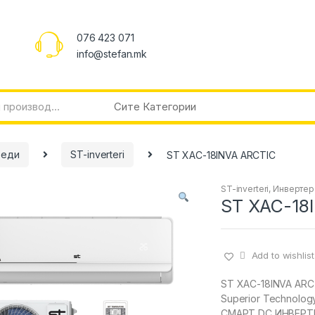
076 423 071
info@stefan.mk
реди
ST-inverteri
ST XAC-18INVA ARCTIC
ST-inverteri
,
Инвертер
ST XAC-18
Add to wishlist
ST XAC-18INVA ARC
Superior Technolog
СМАРТ DC ИНВЕРТЕ