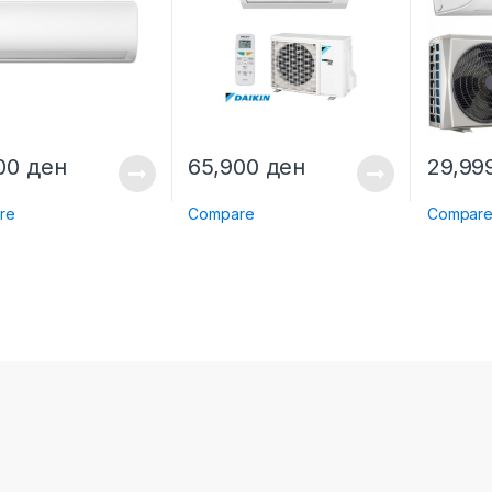
000
ден
65,900
ден
29,99
re
Compare
Compar