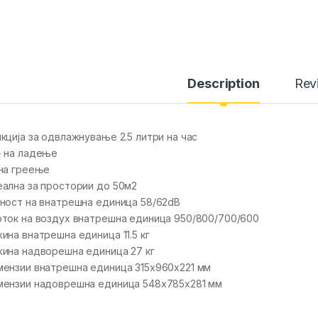
Description
Rev
кција за одвлажнување 2.5 литри на час
 на ладење
на греење
ална за простории до 50м2
ност на внатрешна единица 58/62dB
ток на воздух внатрешна единица 950/800/700/600
ина внатрешна единица 11.5 кг
ина надворешна единица 27 кг
ензии внатрешна единица 315x960x221 мм
ензии надоврешна единица 548x785x281 мм