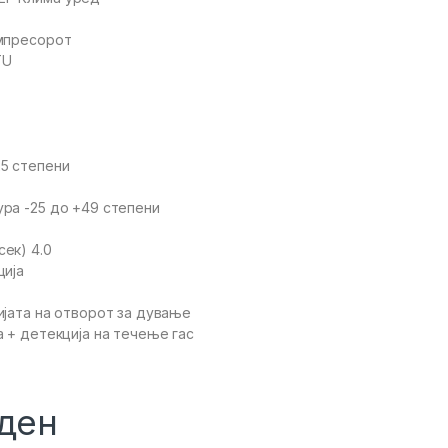
омпресорот
TU
5 степени
ра -25 до +49 степени
ек) 4.0
ција
ијата на отворот за дување
а + детекција на течење гас
ден