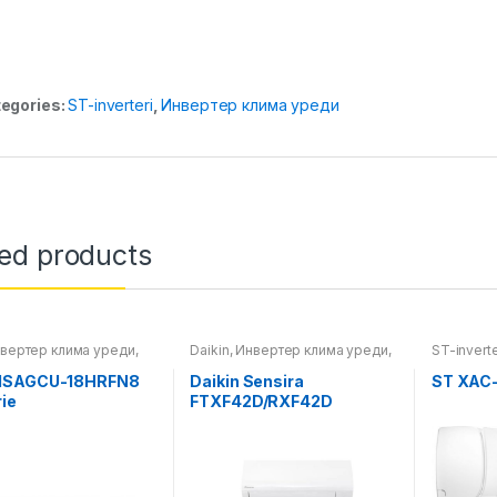
egories:
ST-inverteri
,
Инвертер клима уреди
ted products
вертер клима уреди
,
Daikin
,
Инвертер клима уреди
,
ST-inverte
уреди
Клима уреди
уреди
MSAGCU-18HRFN8
Daikin Sensira
ST XAC-
ie
FTXF42D/RXF42D