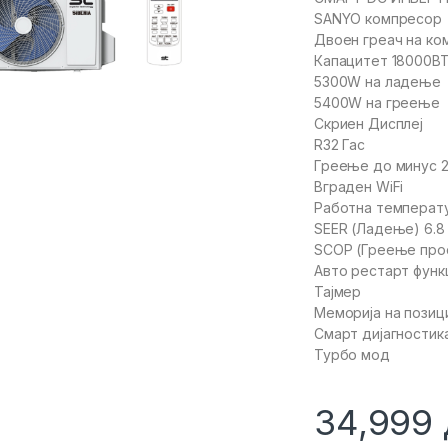
SANYO компресор
Двоен греач на к
Капацитет 18000B
5300W на ладење
5400W на греење
Скриен Дисплеј
R32 Гас
Греење до минус 2
Вграден WiFi
Работна температу
SEER (Ладење) 6.8
SCOP (Греење прос
Авто рестарт функ
Тајмер
Меморија на позиц
Смарт дијагностик
Турбо мод
34,999