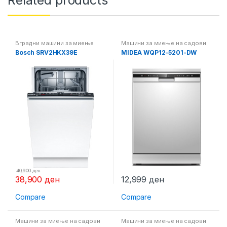
Related products
Вградни машини за миење
Машини за миење на садови
садови
,
Машини за миење на
Bosch SRV2HKX39E
MIDEA WQP12-5201-DW
садови
40,900
ден
38,900
ден
12,999
ден
Compare
Compare
Машини за миење на садови
Машини за миење на садови