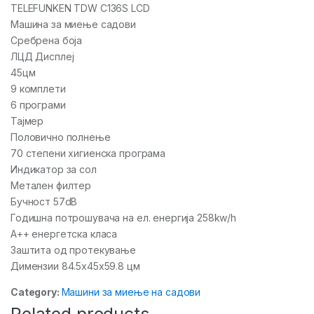
TELEFUNKEN TDW C136S LCD
Машина за миење садови
Сребрена боја
ЛЦД Дисплеј
45цм
9 комплети
6 програми
Тајмер
Половично полнење
70 степени хигиенска програма
Индикатор за сол
Метален филтер
Бучност 57dB
Годишна потрошувача на ел. енергија 258kw/h
А++ енергетска класа
Заштита од протекување
Димензии 84.5x45x59.8 цм
Category:
Машини за миење на садови