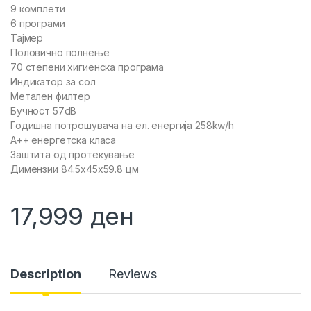
9 комплети
6 програми
Тајмер
Половично полнење
70 степени хигиенска програма
Индикатор за сол
Метален филтер
Бучност 57dB
Годишна потрошувача на ел. енергија 258kw/h
А++ енергетска класа
Заштита од протекување
Димензии 84.5x45x59.8 цм
17,999
ден
Description
Reviews