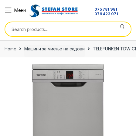
Skip
Skip
075 781 981
Мени
to
to
076 423 071
navigation
content
Search
for:
Home
Машини за миење на садови
TELEFUNKEN TDW C1