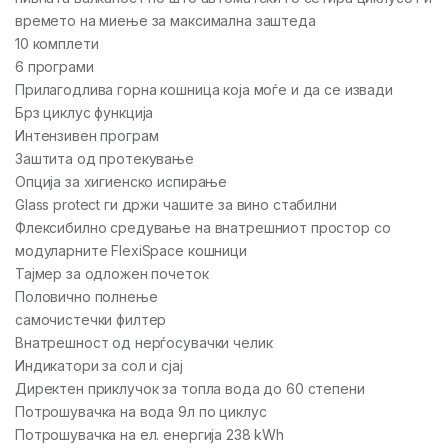
времето на миење за максимална заштеда
10 комплети
6 програми
Прилагодлива горна кошница која моѓе и да се извади
Брз циклус функција
Интензивен програм
Заштита од протекување
Опција за хигиенско испирање
Glass protect ги држи чашите за вино стабилни
Флексибилно средување на внатрешниот простор со
модуларните FlexiSpace кошници
Тајмер за одложен почеток
Половично полнење
самочистечки филтер
Внатрешност од нерѓосувачки челик
Индикатори за сол и сјај
Директен приклучок за топла вода до 60 степени
Потрошувачка на вода 9л по циклус
Потрошувачка на ел. енергија 238 kWh