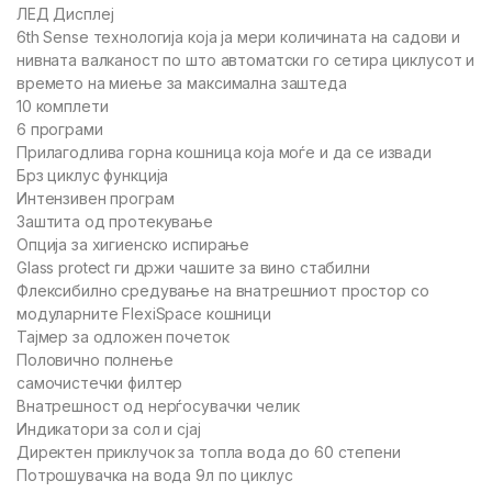
ЛЕД Дисплеј
6th Sense технологија која ја мери количината на садови и
нивната валканост по што автоматски го сетира циклусот и
времето на миење за максимална заштеда
10 комплети
6 програми
Прилагодлива горна кошница која моѓе и да се извади
Брз циклус функција
Интензивен програм
Заштита од протекување
Опција за хигиенско испирање
Glass protect ги држи чашите за вино стабилни
Флексибилно средување на внатрешниот простор со
модуларните FlexiSpace кошници
Тајмер за одложен почеток
Половично полнење
самочистечки филтер
Внатрешност од нерѓосувачки челик
Индикатори за сол и сјај
Директен приклучок за топла вода до 60 степени
Потрошувачка на вода 9л по циклус