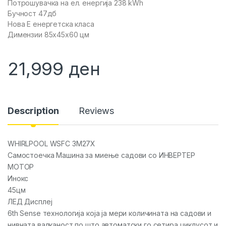
Потрошувачка на ел. енергија 238 kWh
Бучност 47дб
Нова Е енергетска класа
Димензии 85x45x60 цм
21,999
ден
Description
Reviews
WHIRLPOOL WSFC 3M27X
Самостоечка Машина за миење садови со ИНВЕРТЕР
МОТОР
Инокс
45цм
ЛЕД Дисплеј
6th Sense технологија која ја мери количината на садови и
нивната валканост по што автоматски го сетира циклусот и