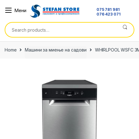
Skip
Skip
075 781 981
Мени
to
to
076 423 071
navigation
content
Search
for:
Home
Машини за миење на садови
WHIRLPOOL WSFC 3