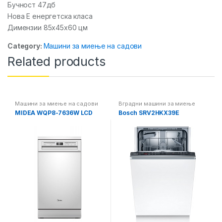
Бучност 47дб
Нова Е енергетска класа
Димензии 85x45x60 цм
Category:
Машини за миење на садови
Related products
Машини за миење на садови
Вградни машини за миење
садови
,
Машини за миење на
MIDEA WQP8-7636W LCD
Bosch SRV2HKX39E
садови