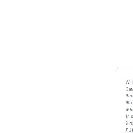
WH
Сам
бе
6th
60
14 
9 п
ЛЦД