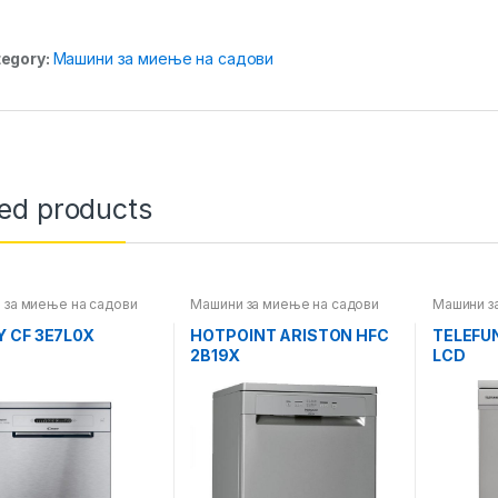
egory:
Машини за миење на садови
ted products
 за миење на садови
Машини за миење на садови
Машини з
 CF 3E7L0X
HOTPOINT ARISTON HFC
TELEFU
2B19X
LCD