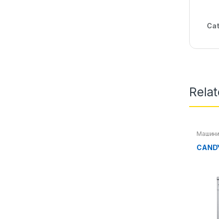
Cat
Rela
Машини
CANDY