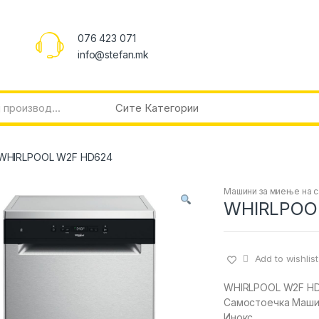
076 423 071
info@stefan.mk
WHIRLPOOL W2F HD624
Машини за миење на 
WHIRLPOO
Add to wishlist
WHIRLPOOL W2F H
Самостоечка Маши
Инокс