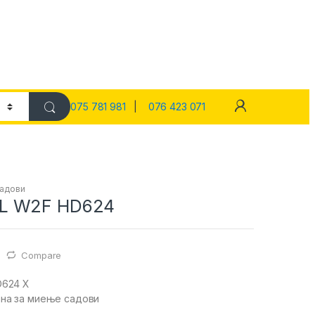
075 781 981
|
076 423 071
садови
L W2F HD624
Compare
D624 X
на за миење садови