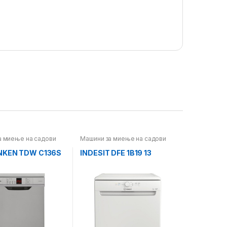
а миење на садови
Машини за миење на садови
NKEN TDW C136S
INDESIT DFE 1B19 13