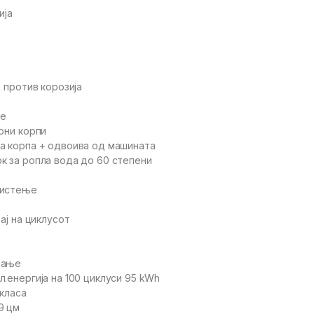
ија
а против корозија
ње
рни корпи
а корпа + одвоива од машината
к за ропла вода до 60 степени
чистење
рај на циклусот
вање
.енергија на 100 циклуси 95 kWh
 класа
9 цм