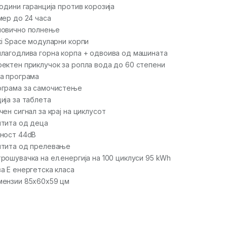
години гаранција против корозија
мер до 24 часа
ловично полнење
xi Space модуларни корпи
лагодлива горна корпа + одвоива од машината
ектен приклучок за ропла вода до 60 степени
а програма
грама за самочистење
ија за таблета
чен сигнал за крај на циклусот
тита од деца
ност 44dB
тита од прелевање
рошувачка на ел.енергија на 100 циклуси 95 kWh
а Е енергетска класа
ензии 85x60x59 цм