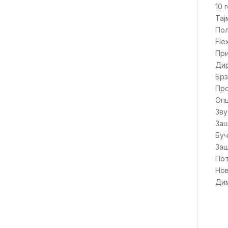
10 
Тај
По
Fle
При
Дир
Брз
Про
Опц
Зву
Заш
Буч
Заш
Пот
Нов
Дим