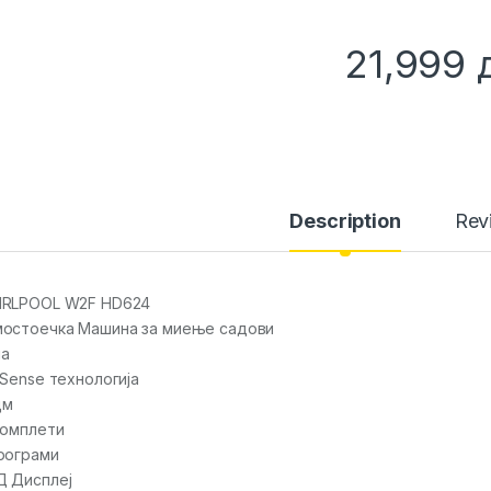
21,999
Description
Rev
IRLPOOL W2F HD624
остоечка Машина за миење садови
ла
 Sense технологија
цм
комплети
рограми
 Дисплеј