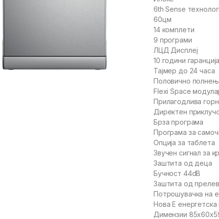
6th Sense технолог
60цм
14 комплети
9 програми
ЛЦД Дисплеј
10 години гаранциј
Тајмер до 24 часа
Половично полне
Flexi Space модула
Прилагодлива горн
Директен приклучо
Брза програма
Програма за само
Опција за таблета
Звучен сигнал за к
Заштита од деца
Бучност 44dB
Заштита од преле
Потрошувачка на ел
Нова Е енергетска
Димензии 85x60x5