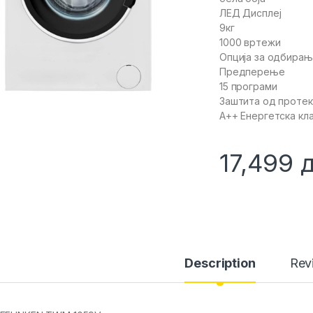
ЛЕД Дисплеј
9кг
1000 вртежи
Опција за одбирањ
Предперење
15 програми
Заштита од проте
А++ Енергетска кл
17,499
Description
Rev