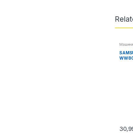
Rela
Машини
SAMS
WW80
30,