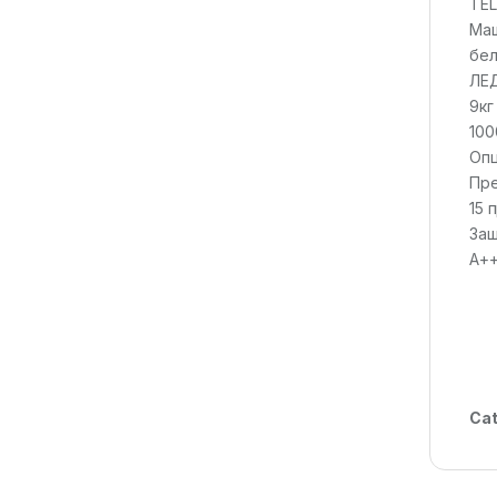
TE
Маш
бел
ЛЕД
9кг
100
Опц
Пр
15 
Заш
А++
Cat