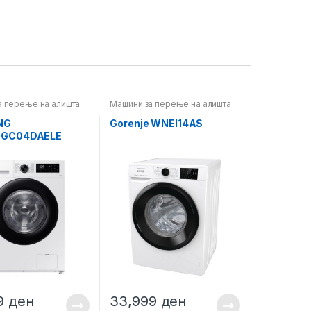
а перење на алишта
Машини за перење на алишта
NG
Gorenje WNEI14AS
GC04DAELE
99
ден
33,999
ден