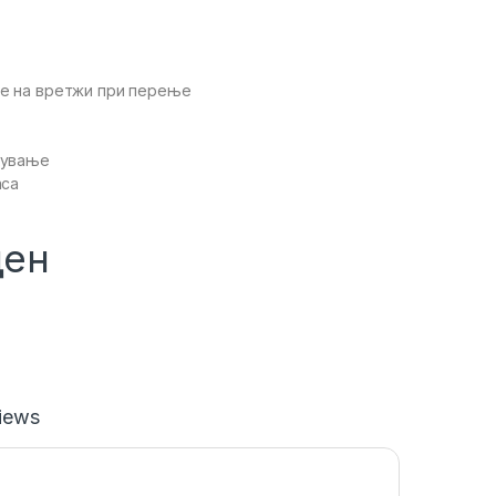
е на вретжи при перење
кување
аса
ден
iews