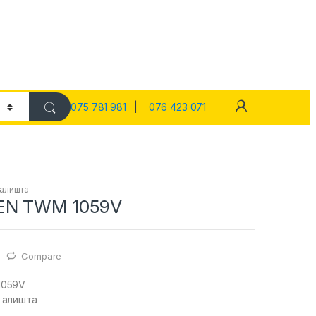
075 781 981
|
076 423 071
 алишта
EN TWM 1059V
Compare
1059V
 алишта