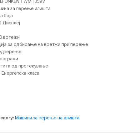
LEFUNKEN TWM 1059V
ина за перење алишта
а боја
 Дисплеј
0 вртежи
ија за одбирање на вретжи при перење
едперење
програми
тита од протекување
 Енергетска класа
egory:
Машини за перење на алишта