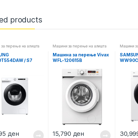
ted products
 за перење на алишта
Машини за перење на алишта
Машини з
UNG
Машина за перење Vivax
SAMSU
T554DAW / S7
WFL-120615B
WW90C
995
ден
15,790
ден
30,9